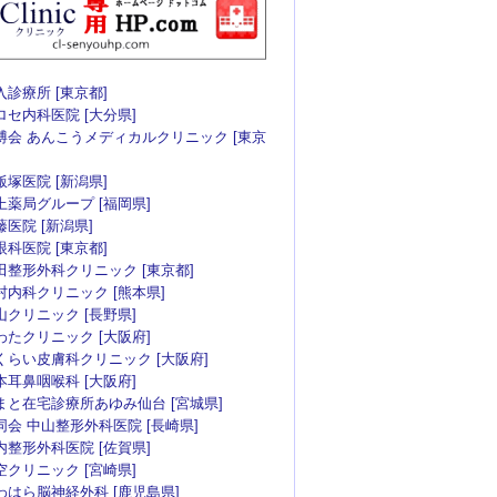
入診療所 [東京都]
ロセ内科医院 [大分県]
博会 あんこうメディカルクリニック [東京
飯塚医院 [新潟県]
上薬局グループ [福岡県]
藤医院 [新潟県]
眼科医院 [東京都]
田整形外科クリニック [東京都]
村内科クリニック [熊本県]
山クリニック [長野県]
わたクリニック [大阪府]
くらい皮膚科クリニック [大阪府]
本耳鼻咽喉科 [大阪府]
まと在宅診療所あゆみ仙台 [宮城県]
同会 中山整形外科医院 [長崎県]
内整形外科医院 [佐賀県]
空クリニック [宮崎県]
わはら脳神経外科 [鹿児島県]