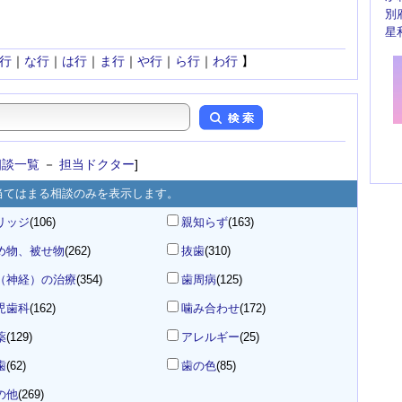
別
星
行
｜
な行
｜
は行
｜
ま行
｜
や行
｜
ら行
｜
わ行
】
相談一覧
－
担当ドクター
]
当てはまる相談のみを表示します。
リッジ
(106)
親知らず
(163)
め物、被せ物
(262)
抜歯
(310)
（神経）の治療
(354)
歯周病
(125)
児歯科
(162)
噛み合わせ
(172)
薬
(129)
アレルギー
(25)
歯
(62)
歯の色
(85)
の他
(269)