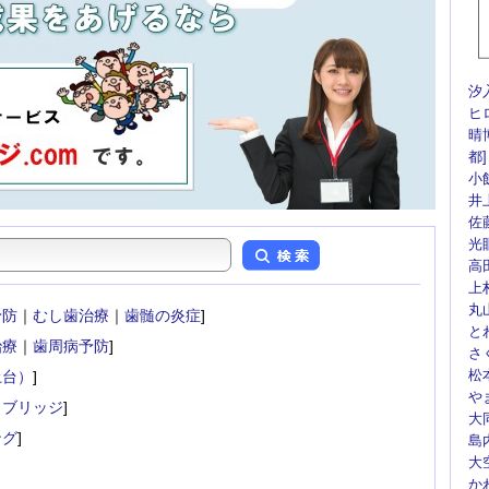
汐
ヒ
晴
都]
小
井
佐
光
高
上
丸
予防
｜
むし歯治療
｜
歯髄の炎症
]
と
治療
｜
歯周病予防
]
さ
松
土台）
]
や
・ブリッジ
]
大
ング
]
島
大
か