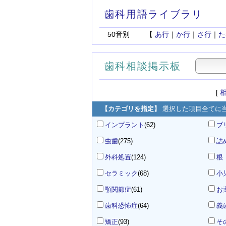
歯科用語ライブラリ
50音別
【
あ行
｜
か行
｜
さ行
｜
た
歯科相談掲示板
[
【カテゴリを指定】
選択した項目全てに
インプラント
(62)
ブ
虫歯
(275)
詰
外科処置
(124)
根
セラミック
(68)
小
顎関節症
(61)
お
歯科恐怖症
(64)
義
矯正
(93)
そ