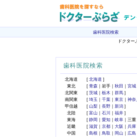
歯科医院検索
ドクター
歯科医院検索
北海道
[
北海道
]
東北
[
青森
｜岩手｜
秋田
｜
宮城
北関東
[
茨城
｜
栃木
｜
群馬
]
南関東
[
埼玉
｜
千葉
｜
東京
｜
神奈
甲信越
[
山梨
｜
長野
｜
新潟
]
北陸
[
富山
｜
石川
｜
福井
]
東海
[
静岡
｜
愛知
｜
岐阜
｜三重 
近畿
[
滋賀
｜
京都
｜
大阪
｜
兵庫
中国
[
島根
｜
鳥取
｜
岡山
｜
広島