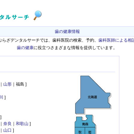
歯の健康情報
ぷらざデンタルサーチでは、歯科医院の検索、予約、
歯科医師による相
歯の健康
に役立つさまざまな情報を提供しています。
｜
山形
｜福島 ]
川
]
]
｜
奈良
｜
和歌山
]
｜
山口
]