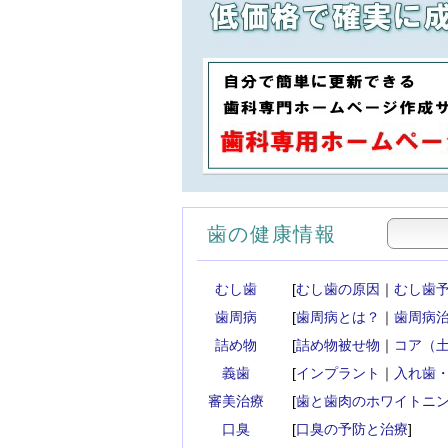
歯の健康情報
むし歯
[
むし歯の原因
｜
むし歯
歯周病
[
歯周病とは？
｜
歯周病
詰め物
[
詰め物被せ物
｜
コア（
義歯
[
インプラント
｜
入れ歯
審美治療
[
歯と歯肉のホワイトニ
口臭
[
口臭の予防と治療
]