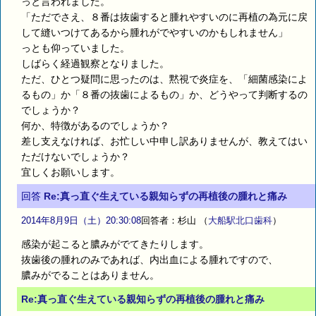
っと言われました。
「ただでさえ、８番は抜歯すると腫れやすいのに再植の為元に戻
して縫いつけてあるから腫れがでやすいのかもしれません」
っとも仰っていました。
しばらく経過観察となりました。
ただ、ひとつ疑問に思ったのは、黙視で炎症を、「細菌感染によ
るもの」か「８番の抜歯によるもの」か、どうやって判断するの
でしょうか？
何か、特徴があるのでしょうか？
差し支えなければ、お忙しい中申し訳ありませんが、教えてはい
ただけないでしょうか？
宜しくお願いします。
回答
Re:真っ直ぐ生えている親知らずの再植後の腫れと痛み
2014年8月9日（土）20:30:08
回答者：杉山
（
大船駅北口歯科
）
感染が起こると膿みがでてきたりします。
抜歯後の腫れのみであれば、内出血による腫れですので、
膿みがでることはありません。
Re:真っ直ぐ生えている親知らずの再植後の腫れと痛み