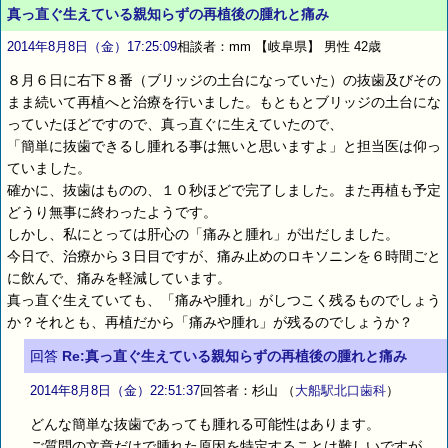
真っ直ぐ生えている親知らずの再植後の腫れと痛み
2014年8月8日（金）17:25:09
相談者：mm 【岐阜県】 男性 42歳
８月６日に右下８番（ブリッジの土台になっていた）の抜歯及びその
まま続いて再植へと治療を行いました。もともとブリッジの土台にな
っていたほどですので、真っ直ぐに生えていたので、
「簡単に抜歯できるし腫れる事は無いと思いますよ」と担当医は仰っ
ていました。
確かに、抜歯はものの、１０秒ほどで完了しました。また再植も予定
どうり無事に終わったようです。
しかし、私にとっては肝心の「痛みと腫れ」が出だしました。
今日で、治療から３日目ですが、痛み止めのロキソニンを６時間ごと
に飲んで、痛みを軽減しています。
真っ直ぐ生えていても、「痛みや腫れ」がしつこく残るものでしょう
か？それとも、再植だから「痛みや腫れ」が残るのでしょうか？
回答
Re:真っ直ぐ生えている親知らずの再植後の腫れと痛み
2014年8月8日（金）22:51:37
回答者：杉山
（
大船駅北口歯科
）
どんな簡単な抜歯であっても腫れる可能性はあります。
ご質問の文章だけで腫れた原因を特定することは難しいですが、