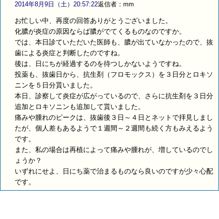
2014年8月9日（土）20:57:22
返信者：mm
お忙しい中、再度の回答ありがとうございました。
化膿が炎症の原因ならば膿がでてくるものなのですか。
では、本日診ていただいた医師も、膿が出ていなかったので、抜
歯による炎症と判断したのですね。
後は、日にちが経過するのを待つしかないようですね。
投薬も、抜歯日から、抗生剤（フロモックス）を３日分とロキソ
ニンを５日分貰いました。
本日、診察して炎症が広がっているので、さらに抗生剤を３日分
追加とロキソニンも追加して貰いました。
痛みや腫れのピークは、抜歯後３日～４日とネットで拝見しまし
たが、個人差もあるようで１週間～２週間も続く方もみえるよう
です。
また、私の場合は再植によって痛みや腫れが、増しているのでし
ょうか？
いずれにせよ、日にち薬で治まるものなら良いのですが少々心配
です。