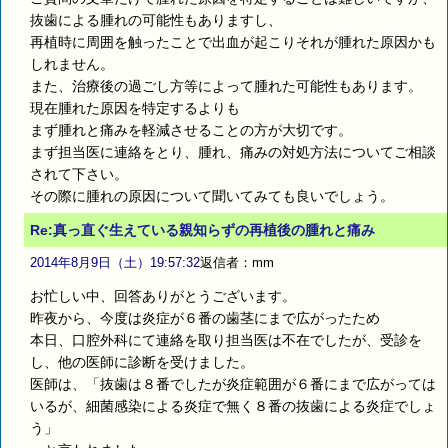
抜歯による腫れの可能性もありますし、
再植時に周囲を触ったことで出血が起こりそれが腫れた原因かも
しれません。
また、治療後の過ごし方等によって腫れた可能性もあります。
現在腫れた原因を特定するよりも
まず腫れと痛みを軽減させることの方が大切です。
まず担当医に連絡をとり、腫れ、痛みの対処方法についてご相談
されて下さい。
その際に腫れの原因について聞いてみても良いでしょう。
Re:真っ直ぐ生えている親知らずの再植後の腫れと痛み
2014年8月9日（土）19:57:32
返信者：mm
お忙しい中、回答ありがとうございます。
昨夜から、今度は炎症が６番の歯茎にまで広がったため
本日、口腔外科にて連絡を取り担当医は不在でしたが、受診を
し、他の医師に診断を受けました。
医師は、「抜歯は８番でしたが炎症範囲が６番にまで広がっては
いるが、細菌感染による炎症で無く８番の抜歯による炎症でしょ
う」