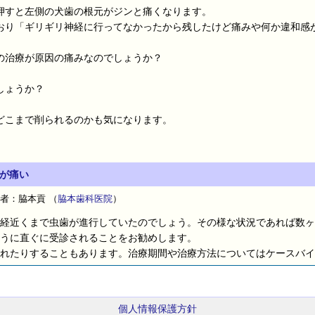
押すと左側の犬歯の根元がジンと痛くなります。
おり「ギリギリ神経に行ってなかったから残したけど痛みや何か違和感
の治療が原因の痛みなのでしょうか？
しょうか？
どこまで削られるのかも気になります。
元が痛い
者：脇本貢
（
脇本歯科医院
）
経近くまで虫歯が進行していたのでしょう。その様な状況であれば数ヶ
うに直ぐに受診されることをお勧めします。
れたりすることもあります。治療期間や治療方法についてはケースバイ
個人情報保護方針