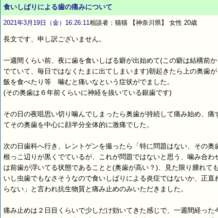
食いしばりによる歯の痛みについて
2021年3月19日（金）16:26:11
相談者：猫猫 【神奈川県】 女性 20歳
長文です、申し訳ございません。
一週間くらい前、夜に歯を食いしばる癖が出始めて(この癖は結構前か
でていて、毎日ではなくたまに出てしまいます)朝起きたら上の奥歯が
飯を食べたり等 噛むと痛いなという症状がでました。
(その奥歯は６年前くらいに神経を抜いている銀歯です)
その日の夜咀思い切り噛んでしまったら奥歯が持続して痛み始め、痛
てその奥歯を中心に顔半分全体的に激痛でした。
次の日歯科へ行き、レントゲンを撮ったら「特に問題はない、その奥
根っこ辺りが黒くでているが、これが問題ではないと思う、噛み合わ
は前歯が浮いてる状態であることと(奥歯が高い？)、見た限り腫れて
いし虫歯でもなさそうなので食いしばりによる炎症ではないか、正直
らない」と言われ抗生物質と痛み止めのみいただきました。
痛み止めは２日目くらいで少しだけ効いてきた感じで、一週間経った