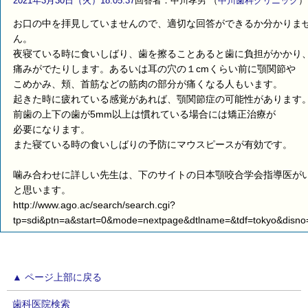
2021年3月30日（火）18:05:37
回答者：中川孝男
（
中川歯科クリニック
）
お口の中を拝見していませんので、適切な回答ができるか分かりま
ん。
夜寝ている時に食いしばり、歯を擦ることあると歯に負担がかかり
痛みがでたりします。あるいは耳の穴の１cmくらい前に顎関節や
こめかみ、頬、首筋などの筋肉の部分が痛くなる人もいます。
起きた時に疲れている感覚があれば、顎関節症の可能性があります
前歯の上下の歯が5mm以上は慣れている場合には矯正治療が
必要になります。
また寝ている時の食いしばりの予防にマウスピースが有効です。
噛み合わせに詳しい先生は、下のサイトの日本顎咬合学会指導医が
と思います。
http://www.ago.ac/search/search.cgi?
tp=sdi&ptn=a&start=0&mode=nextpage&dtlname=&tdf=tokyo&disno
▲ ページ上部に戻る
歯科医院検索