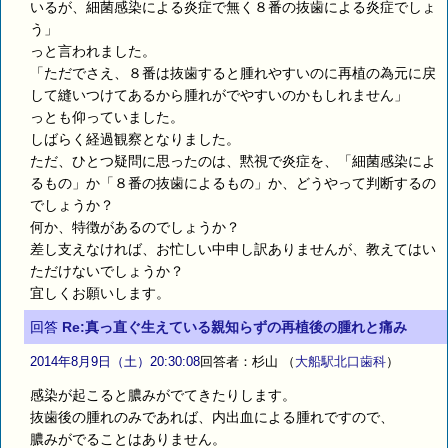
いるが、細菌感染による炎症で無く８番の抜歯による炎症でしょ
う」
っと言われました。
「ただでさえ、８番は抜歯すると腫れやすいのに再植の為元に戻
して縫いつけてあるから腫れがでやすいのかもしれません」
っとも仰っていました。
しばらく経過観察となりました。
ただ、ひとつ疑問に思ったのは、黙視で炎症を、「細菌感染によ
るもの」か「８番の抜歯によるもの」か、どうやって判断するの
でしょうか？
何か、特徴があるのでしょうか？
差し支えなければ、お忙しい中申し訳ありませんが、教えてはい
ただけないでしょうか？
宜しくお願いします。
回答
Re:真っ直ぐ生えている親知らずの再植後の腫れと痛み
2014年8月9日（土）20:30:08
回答者：杉山
（
大船駅北口歯科
）
感染が起こると膿みがでてきたりします。
抜歯後の腫れのみであれば、内出血による腫れですので、
膿みがでることはありません。