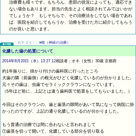
治療費も様々です。もちろん、患部の状況によっても、適応でき
ない場合もあります。担当の先生とよく相談されてみてはいかが
でしょうか？ もしそちらで、その治療法をしてない場合であれ
ば、医院を紹介してもらうか、治療を受けた方に紹介してもらう
のが良いと思います。
カテゴリ：
■
根（神経の治療）
化膿した歯の処置について
2014年8月20日（水）13:27:12
相談者：オキ（女性）30歳 京都府
約1年振りに、掛かり付けの歯科医に行ったところ
犬歯の隣（前歯側）の根元がひどく化膿しているのが分かりました。
元々その歯は、虫歯でセラミッククラウンになっています。
（5年ほど前に、上記とは違う歯科医で処置をしてもらいました。）
今回はそのクラウンの、歯と歯茎の隙間があいて気になって病院に掛
かったのですが、上記の通り化膿しているのが分かりました。
もう普通の治療では間に合わないと言われまして
①歯茎を切って開いて、化膿している部分を切り取る