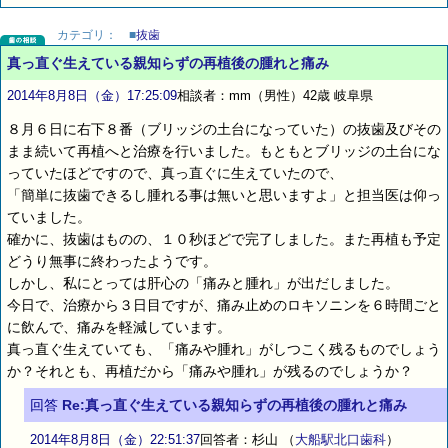
カテゴリ：
■
抜歯
真っ直ぐ生えている親知らずの再植後の腫れと痛み
2014年8月8日（金）17:25:09
相談者：mm（男性）42歳 岐阜県
８月６日に右下８番（ブリッジの土台になっていた）の抜歯及びその
まま続いて再植へと治療を行いました。もともとブリッジの土台にな
っていたほどですので、真っ直ぐに生えていたので、
「簡単に抜歯できるし腫れる事は無いと思いますよ」と担当医は仰っ
ていました。
確かに、抜歯はものの、１０秒ほどで完了しました。また再植も予定
どうり無事に終わったようです。
しかし、私にとっては肝心の「痛みと腫れ」が出だしました。
今日で、治療から３日目ですが、痛み止めのロキソニンを６時間ごと
に飲んで、痛みを軽減しています。
真っ直ぐ生えていても、「痛みや腫れ」がしつこく残るものでしょう
か？それとも、再植だから「痛みや腫れ」が残るのでしょうか？
回答
Re:真っ直ぐ生えている親知らずの再植後の腫れと痛み
2014年8月8日（金）22:51:37
回答者：杉山
（
大船駅北口歯科
）