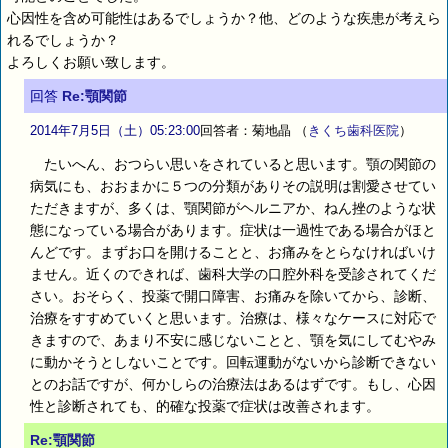
心因性を含め可能性はあるでしょうか？他、どのような疾患が考えら
れるでしょうか？
よろしくお願い致します。
回答
Re:顎関節
2014年7月5日（土）05:23:00
回答者：菊地晶
（
きくち歯科医院
）
たいへん、おつらい思いをされていると思います。顎の関節の
病気にも、おおまかに５つの分類がありその説明は割愛させてい
ただきますが、多くは、顎関節がヘルニアか、ねん挫のような状
態になっている場合があります。症状は一過性である場合がほと
んどです。まずお口を開けることと、お痛みをとらなければいけ
ません。近くのできれば、歯科大学の口腔外科を受診されてくだ
さい。おそらく、投薬で開口障害、お痛みを除いてから、診断、
治療をすすめていくと思います。治療は、様々なケースに対応で
きますので、あまり不安に感じないことと、顎を気にしてむやみ
に動かそうとしないことです。回転運動がないから診断できない
とのお話ですが、何かしらの治療法はあるはずです。もし、心因
性と診断されても、的確な投薬で症状は改善されます。
Re:顎関節