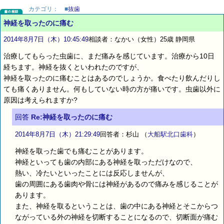
カテゴリ：
■
抜歯
神経を取ったのに痛む
2014年8月7日（木）10:45:49
相談者：なかい（女性）25歳 静岡県
治療してもらった虫歯に、まだ痛みを感じています。治療から10日
経ちます。神経を抜くといわれたのですが、
神経を取ったのに痛むことはあるのでしょうか。食べたり飲んだりし
ても痛くありません。何もしていない時の方が痛いです。虫歯以外に
原因は考えられますか?
回答
Re:神経を取ったのに痛む
2014年8月7日（木）21:29:49
回答者：杉山
（
大船駅北口歯科
）
神経を取った歯でも痛むことがあります。
神経といっても歯の内部にある神経を取っただけなので、
熱い、冷たいといったことには反応しませんが、
歯の周囲にある歯肉や骨には神経があるので痛みを感じることが
あります。
また、神経を取るということは、歯の中にある神経とそこからつ
ながっている外の神経を切断することになるので、切断面が痛む