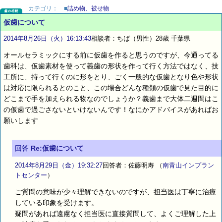
カテゴリ：
■
詰め物、被せ物
仮歯について
2014年8月26日（火）16:13:43
相談者：ちば（男性）28歳 千葉県
オールセラミックにする前に仮歯を作ると思うのですが、今通ってる
歯科は、仮歯素材を使って義歯の形状を作って行く方法ではなく、技
工所に、持って行くのに形をとり、ごく一般的な仮歯となり色や形状
は対応に限られるとのこと、この場合どんな種類の仮歯で見た目的に
どこまで手を加えられる物なのでしょうか？義歯まで大体二週間はこ
の仮歯で過ごさないといけないんです！なにかアドバイスがあればお
願いします
回答
Re:仮歯について
2014年8月29日（金）19:32:27
回答者：佐藤明寿
（
南青山インプラン
トセンター
）
ご質問の意味が少々理解できないのですが、担当医は丁寧に治療
している印象を受けます。
疑問があれば遠慮なく担当医に直接質問して、よくご理解した上