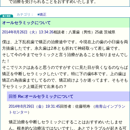
で治療を受けられることをおすすめいたします。
カテゴリ：
■
矯正
オールセラミックについて
2014年8月26日（火）13:34:26
相談者：八重歯（男性）25歳 茨城県
僕は、上下乱杭歯で矯正の治療途中です。今現在上の歯の小臼歯を両
方抜歯したです。永久歯は2本とも折れて神経取って差し歯です。
そして今の今までセラミックと言う治療があることを知りませんでし
た！
そこでリスクはあると思うのですがすぐに見た目が良くなるのならば
矯正を中断しセラミックしたいです。特に下の歯6本です。上の歯は
矯正の為抜歯までしてるので、矯正続けようか迷ってます。そもそも
下セラミック上矯正何て出来るの？
回答
Re:オールセラミックについて
2014年8月29日（金）19:31:45
回答者：佐藤明寿
（
南青山インプラン
トセンター
）
矯正治療を中断しセラミックにすることはおすすめいたしませ
ん。根本的な治療法ではないですし、あとでトラブルが起きる可