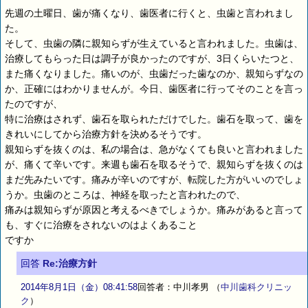
先週の土曜日、歯が痛くなり、歯医者に行くと、虫歯と言われまし
た。
そして、虫歯の隣に親知らずが生えていると言われました。虫歯は、
治療してもらった日は調子が良かったのですが、3日くらいたつと、
また痛くなりました。痛いのが、虫歯だった歯なのか、親知らずなの
か、正確にはわかりませんが。今日、歯医者に行ってそのことを言っ
たのですが、
特に治療はされず、歯石を取られただけでした。歯石を取って、歯を
きれいにしてから治療方針を決めるそうです。
親知らずを抜くのは、私の場合は、急がなくても良いと言われました
が、痛くて辛いです。来週も歯石を取るそうで、親知らずを抜くのは
まだ先みたいです。痛みが辛いのですが、転院した方がいいのでしょ
うか。虫歯のところは、神経を取ったと言われたので、
痛みは親知らずが原因と考えるべきでしょうか。痛みがあると言って
も、すぐに治療をされないのはよくあること
ですか
回答
Re:治療方針
2014年8月1日（金）08:41:58
回答者：中川孝男
（
中川歯科クリニッ
ク
）