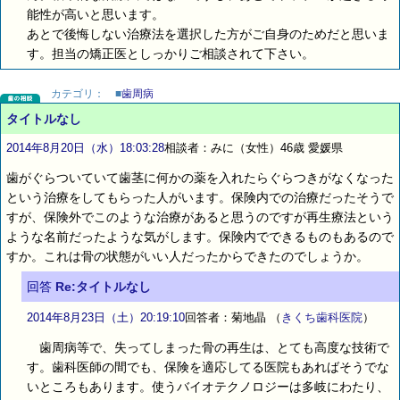
能性が高いと思います。
あとで後悔しない治療法を選択した方がご自身のためだと思いま
す。担当の矯正医としっかりご相談されて下さい。
カテゴリ：
■
歯周病
タイトルなし
2014年8月20日（水）18:03:28
相談者：みに（女性）46歳 愛媛県
歯がぐらついていて歯茎に何かの薬を入れたらぐらつきがなくなった
という治療をしてもらった人がいます。保険内での治療だったそうで
すが、保険外でこのような治療があると思うのですが再生療法という
ような名前だったような気がします。保険内でできるものもあるので
すか。これは骨の状態がいい人だったからできたのでしょうか。
回答
Re:タイトルなし
2014年8月23日（土）20:19:10
回答者：菊地晶
（
きくち歯科医院
）
歯周病等で、失ってしまった骨の再生は、とても高度な技術で
す。歯科医師の間でも、保険を適応してる医院もあればそうでな
いところもあります。使うバイオテクノロジーは多岐にわたり、