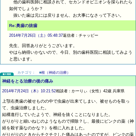
他の歯科医師に相談されて、セカンドオピニオンを採られたら
如何でしょうか？
抜いた歯は元には戻りません、お大事になさって下さい。
Re:奥歯の抜歯
2014年7月26日（土）05:48:37
返信者：チャッピー
先生、回答ありがとうございます。
やはら納得いかないので、今日、別の歯科医院に相談してみよう
と思います。
カテゴリ：
■
根（神経の治療）
神経をとる治療の後の痛み
2014年7月24日（木）10:21:52
相談者：かーりぃ（女性）42歳 兵庫県
上顎右奥歯の被せものの中で虫歯が出来てしまい、被せものを取っ
て、虫歯治療しました。
結構進行していたようで、神経を抜くことになりました。
がりがりと細いねじのようなもので掃除？し、最後にピンクの薬（神
経を殺す薬なのかな？）を根に入れました。
がりがりのときからチクチクした痛みはあったのですが、ピンクの薬