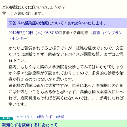
どの病院にいけばいいでしょうか？
宜しくお願い致します。
回答
Re:感染症の治療について！おねがいいたします。
2014年7月10日（木）05:57:50
回答者：佐藤明寿
（
南青山インプラン
トセンター
）
かなりご苦労されてるご様子ですが、複雑な症状ですので、文面
だけでは診断できず、的確なアドバイスが困難な旨、まずはご理
解下さい。
都内、もしくは近隣の大学病院を受診してみてはいかがでしょう
か？様々な診療科が併設されておりますので、多角的な診断や治
療が行えるのではないかと思います。
遠距離の通院は確かに大変ですが、自分にあった医院探しのため
には仕方ないこともあるかと思います。高価な輸入薬購入に比べ
れば、通院費用もそれほど高くはないのでは。。。参考になれば
幸いです。
カテゴリ：
■
親知らず
■
抜歯
親知らずを抜歯するにあたって