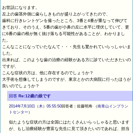
お世話になります。
左上の歯茎外側に歯らしきものが盛り上がってきたので、
歯科に行きレントゲンを撮ったところ、3番と4番が重なって伸びて
きており、そのうえ、5番の歯が小鼻の左に水平に埋伏していて、更
に6番の歯の根が無く抜け落ちる可能性があることが、わかりまし
た。
こんなことになっていたなんて・・・先生も驚かれていらっしゃいま
した。
出来れば、このような歯の治療の経験がある方に診ていただきたいの
ですが、
こんな症状の方は、他に存在するのでしょうか？
大手術を想像してしまうのですが、東京とかの大病院に行ったほうが
良いのでしょうか？
回答
Re:12歳の娘です
2014年7月10日（木）05:55:50
回答者：佐藤明寿
（
南青山インプラン
トセンター
）
似たような症状の方は全国にはたくさんいらっしゃると思います
が、もし治療経験が豊富な先生に見て頂きたいのであれば、担当