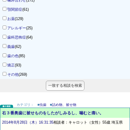
噛み合わせ
(172)
顎関節症
(61)
お薬
(129)
アレルギー
(25)
歯科恐怖症
(64)
義歯
(62)
歯の色
(85)
矯正
(93)
その他
(269)
カテゴリ：
■
虫歯
■
詰め物、被せ物
右３番奥歯に被せものをしたがしみるし、噛むと痛い。
2014年8月28日（木）16:31:35
相談者：キャロット（女性）55歳 埼玉県