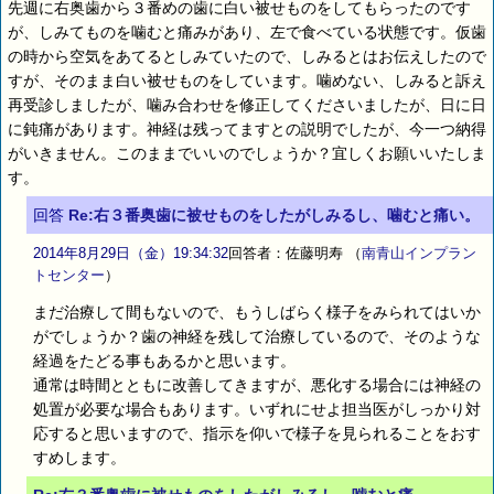
先週に右奥歯から３番めの歯に白い被せものをしてもらったのです
が、しみてものを噛むと痛みがあり、左で食べている状態です。仮歯
の時から空気をあてるとしみていたので、しみるとはお伝えしたので
すが、そのまま白い被せものをしています。噛めない、しみると訴え
再受診しましたが、噛み合わせを修正してくださいましたが、日に日
に鈍痛があります。神経は残ってますとの説明でしたが、今一つ納得
がいきません。このままでいいのでしょうか？宜しくお願いいたしま
す。
回答
Re:右３番奥歯に被せものをしたがしみるし、噛むと痛い。
2014年8月29日（金）19:34:32
回答者：佐藤明寿
（
南青山インプラン
トセンター
）
まだ治療して間もないので、もうしばらく様子をみられてはいか
がでしょうか？歯の神経を残して治療しているので、そのような
経過をたどる事もあるかと思います。
通常は時間とともに改善してきますが、悪化する場合には神経の
処置が必要な場合もあります。いずれにせよ担当医がしっかり対
応すると思いますので、指示を仰いで様子を見られることをおす
すめします。