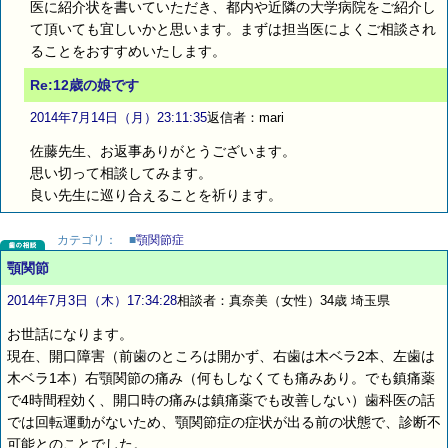
医に紹介状を書いていただき、都内や近隣の大学病院をご紹介し
て頂いても宜しいかと思います。まずは担当医によくご相談され
ることをおすすめいたします。
Re:12歳の娘です
2014年7月14日（月）23:11:35
返信者：mari
佐藤先生、お返事ありがとうございます。
思い切って相談してみます。
良い先生に巡り合えることを祈ります。
カテゴリ：
■
顎関節症
顎関節
2014年7月3日（木）17:34:28
相談者：真奈美（女性）34歳 埼玉県
お世話になります。
現在、開口障害（前歯のところは開かず、右歯は木ベラ2本、左歯は
木ベラ1本）右顎関節の痛み（何もしなくても痛みあり。でも鎮痛薬
で4時間程効く、開口時の痛みは鎮痛薬でも改善しない）歯科医の話
では回転運動がないため、顎関節症の症状が出る前の状態で、診断不
可能とのことでした。