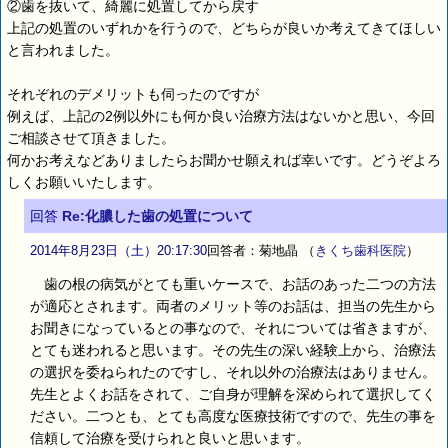
②歯を抜いて、綺麗に処置してから戻す
上記の処置のいずれかを行うので、どちらが良いか考えてきてほしい
と言われました。
それぞれのデメリットも伺ったのですが
例えば、上記の2例以外にも何か良い治療方法はないかと思い、今回
ご相談させて頂きました。
何かお考えなどありましたらお聞かせ願えれば幸いです。どうぞよろ
しくお願いいたします。
回答
Re:化膿した歯の処置について
2014年8月23日（土）20:17:30
回答者：菊地晶
（
きくち歯科医院
）
歯の根の病気がとても重いケースで、お話のあった二つの方法
が適応とされます。両者のメリット等のお話は、担当の先生から
お聞きになっているとの事なので、それについては省きますが、
とても迷われると思います。その先生の深い経験上から、治療法
の選択を委ねられたのですし、それ以外の治療法はありません。
先生とよくお話をされて、ご自身が理解を深められて選択してく
ださい。二つとも、とても高度な医療技術ですので、先生の事を
信頼して治療を受けられと良いと思います。