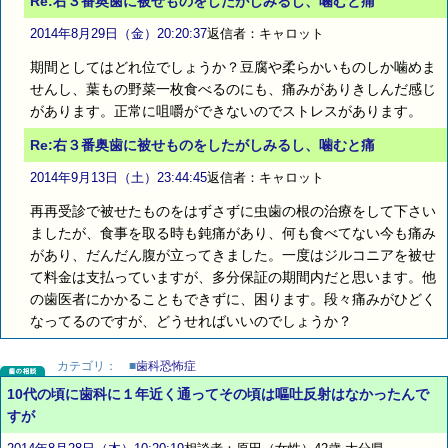
Re:右３番奥歯に被せものをしたがしみるし、噛むと痛
2014年8月29日（金）20:20:37
返信者：キャロット
期間としてはどれ位でしょうか？豆腐や柔らかいものしか噛めま
せんし、葉もの野菜一枚食べるのにも、痛みがありきしんだ感じ
があります。正常に咀嚼ができないのでストレスがあります。
Re:右３番奥歯に被せものをしたがしみるし、噛むと痛
2014年9月13日（土）23:44:45
返信者：キャロット
再再受診で被せたものをはずさずに虫歯の根の治療をして下さい
ましたが、食事を取る時も鈍痛があり、何も食べてない今も痛み
があり、だんだん腹が立ってきました。一度はジルコニアを被せ
て料金は支払っていますが、多分保証の期間内だと思います。他
の歯医者にかかることもできずに、困ります。段々痛みがひどく
なってるのですが、どうせればいいのでしょうか？
カテゴリ：
■
歯科恐怖症
10代の頃に歯科に１年近く通ってその頃は嘔吐反射はなかったんで
すが