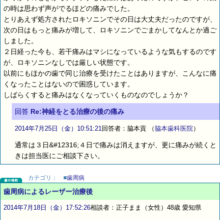
の時は思わず声がでるほどの痛みでした。
とりあえず処方されたロキソニンでその日は大丈夫だったのですが、
次の日はもっと痛みが増して、ロキソニンでごまかしてなんとか過ご
しました。
２日経った今も、若干痛みはマシになっているような気もするのです
が、ロキソニンなしでは厳しい状態です。
以前にもほかの歯で同じ治療を受けたことはありますが、こんなに痛
くなったことはないので困惑しています。
しばらくすると痛みはなくなっていくものなのでしょうか？
回答
Re:神経をとる治療の後の痛み
2014年7月25日（金）10:51:21
回答者：脇本貢
（
脇本歯科医院
）
通常は３日&#12316;４日で痛みは消えますが、更に痛みが続くと
きは担当医にご相談下さい。
カテゴリ：
■
歯周病
歯周病によるレーザー治療後
2014年7月18日（金）17:52:26
相談者：正子まま（女性）48歳 愛知県