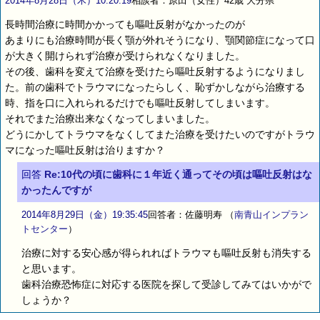
2014年8月28日（木）10:20:19
相談者：原田（女性）42歳 大分県
長時間治療に時間かかっても嘔吐反射がなかったのが
あまりにも治療時間が長く顎が外れそうになり、顎関節症になって口
が大きく開けられず治療が受けられなくなりました。
その後、歯科を変えて治療を受けたら嘔吐反射するようになりまし
た。前の歯科でトラウマになったらしく、恥ずかしながら治療する
時、指を口に入れられるだけでも嘔吐反射してしまいます。
それでまた治療出来なくなってしまいました。
どうにかしてトラウマをなくしてまた治療を受けたいのですがトラウ
マになった嘔吐反射は治りますか？
回答
Re:10代の頃に歯科に１年近く通ってその頃は嘔吐反射はな
かったんですが
2014年8月29日（金）19:35:45
回答者：佐藤明寿
（
南青山インプラン
トセンター
）
治療に対する安心感が得られればトラウマも嘔吐反射も消失する
と思います。
歯科治療恐怖症に対応する医院を探して受診してみてはいかがで
しょうか？