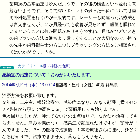
歯周病の基本治療は済んだようで、その後の検査という流れも問
題ないようです。そこで深いポケットの残った部位については歯
周外科処置を行うのが一般的です。レーザーも間違った治療法と
は言えませんが、２か月経っても改善が見られず、歯茎も腫れて
いるということは何か問題がありそうですね。腫れがひどいとき
の歯ブラシの方法は通常より優しくすることが大切なので、担当
の先生か歯科衛生士の方に少しブラッシングの方法をご相談され
てはいかがでしょうか。
カテゴリ：
■
根（神経の治療）
感染症の治療について！おねがいいたします。
2014年7月9日（水）13:00:14
相談者：丘村（女性）40歳 群馬県
治療方法をお願い致します。
３年前、上左右、根幹治療で、感染症になり、かなり顔腫（横４セン
チ×鼻横から顎まで×高さ１㎝）で薬服用しても治りません。
色々回りましたが、腫れてないとの１点張りで、なかなか治療しても
らえません。痛みや膿はなく、感染症で顔腫れだけですが、顎骨が凹
んできました。３件の医者で治療後、１本治療後さらに腫れ、ひどく
なるばかりで、治療できません。薬ももらえません。