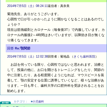
2014年7月5日（土）08:24:11
返信者：真奈美
菊池先生、ありがとうございます。
心因性で口が引っかかったように開かなくなることはあるのでし
ょうか？
現在は筋弛緩剤とカロナール（毎食後3T）で内服しています。カ
ロナール内服後2～4時間はきいていますが、以降効き目が無くな
り痛くなってきます。
回答
Re:顎関節
2014年7月5日（土）12:02:38
回答者：菊地晶
（
きくち歯科医院
）
お話を伺っている限り、心因性ではないと思われます。治療と
して、投薬の他に、お口を開けるトレーニングをしたり、関節の
中に注射したり、ある程度開くようになれば、マウスピースを装
着して、顎の安定する位置に誘導していくなど、様々な治療があ
ります。一日も早く、歯科大学の口腔外科を受診されることをお
勧めします。
カテゴリ：
■
小児歯科