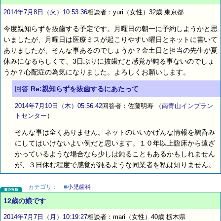
2014年7月8日（火）10:53:36
相談者：yuri（女性）32歳 東京都
今度親知らずを抜歯する予定です。月曜日の朝一に予約しようかと思
いましたが、月曜日は医療ミスが起こりやすい曜日とネットに書いて
ありましたが、そんな事あるのでしょうか？金土日と担当の先生が夏
休みになるらしくて、3日ぶりに抜歯だと感覚が鈍る事ないのでしょ
うか？心配症の為気になりました。よろしくお願いします。
回答
Re:親知らずを抜歯するにあたって
2014年7月10日（木）05:56:42
回答者：佐藤明寿
（
南青山インプラン
トセンター
）
そんな事は全くありません。ネットのいいかげんな情報を鵜呑み
にしてはいけないよい例だと思います。１０年以上臨床から遠ざ
かっているような場合なら少しは鈍ることもあるかもしれません
が、３日休む程度で感覚が鈍るような同業者を私は知りません。
カテゴリ：
■
小児歯科
12歳の娘です
2014年7月7日（月）10:19:27
相談者：mari（女性）40歳 栃木県