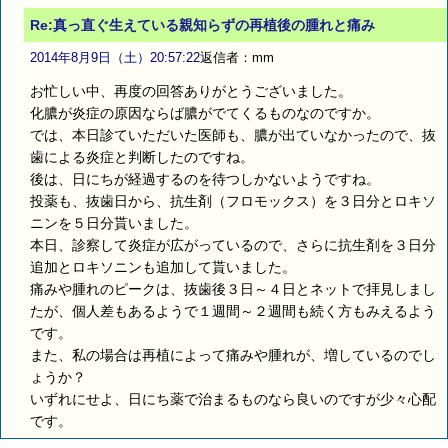
Re:真っ直ぐ生えている親知らずの再植後の腫れと痛み
2014年8月9日（土）20:57:22
返信者：mm
お忙しい中、再度の回答ありがとうございました。
化膿が炎症の原因ならば膿がでてくるものなのですか。
では、本日診ていただいた医師も、膿が出ていなかったので、抜
歯による炎症と判断したのですね。
後は、日にちが経過するのを待つしかないようですね。
投薬も、抜歯日から、抗生剤（フロモックス）を３日分とロキソ
ニンを５日分貰いました。
本日、診察して炎症が広がっているので、さらに抗生剤を３日分
追加とロキソニンも追加して貰いました。
痛みや腫れのピークは、抜歯後３日～４日とネットで拝見しまし
たが、個人差もあるようで１週間～２週間も続く方もみえるよう
です。
また、私の場合は再植によって痛みや腫れが、増しているのでし
ょうか？
いずれにせよ、日にち薬で治まるものなら良いのですが少々心配
です。