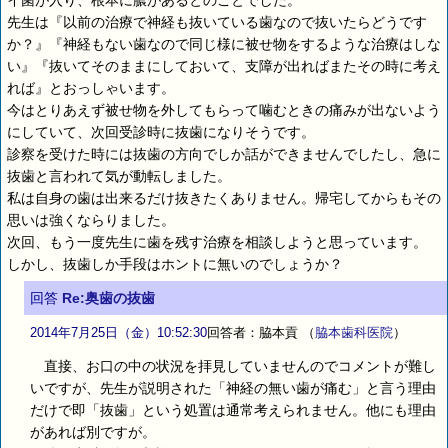
イ菌が入り、根本に膿があるとのことでした。
先生は『以前の治療で神経も抜いている歯なので抜いたらどうです
か？』『神経もない歯なので同じ様に被せ物をするような治療はしな
い』『抜いてそのままにしておいて、支障が出ればまたその時に考え
れば』とおっしゃいます。
今はとりあえず被せ物を外してもらって噛むときの痛みが出ないよう
にしていて、次回受診時に抜歯になりそうです。
診察を受けた時には抜歯の方向でしか話ができませんでしたし、急に
抜歯と言われて気が動転しました。
私は自身の歯は出来るだけ抜きたくありません。帰宅してからもその
思いは強くならりました。
次回、もう一度先生に歯を残す治療を相談しようと思っています。
しかし、抜歯しか手段はホントに無いのでしょうか？
回答
Re:奥歯の抜歯
2014年7月25日（金）10:52:30
回答者：脇本貢
（
脇本歯科医院
）
直接、お口の中の状況を拝見していませんのでコメントが難し
いですが、先生が説明された「神経の無い歯が痛む」と言う理由
だけで即「抜歯」という処置は通常考えられません。他にも理由
があれば別ですが。