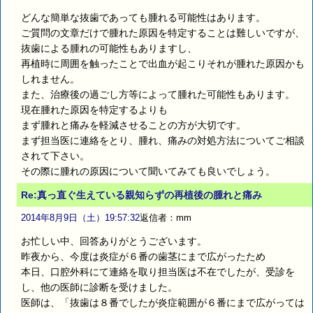
どんな簡単な抜歯であっても腫れる可能性はあります。
ご質問の文章だけで腫れた原因を特定することは難しいですが、
抜歯による腫れの可能性もありますし、
再植時に周囲を触ったことで出血が起こりそれが腫れた原因かも
しれません。
また、治療後の過ごし方等によって腫れた可能性もあります。
現在腫れた原因を特定するよりも
まず腫れと痛みを軽減させることの方が大切です。
まず担当医に連絡をとり、腫れ、痛みの対処方法についてご相談
されて下さい。
その際に腫れの原因について聞いてみても良いでしょう。
Re:真っ直ぐ生えている親知らずの再植後の腫れと痛み
2014年8月9日（土）19:57:32
返信者：mm
お忙しい中、回答ありがとうございます。
昨夜から、今度は炎症が６番の歯茎にまで広がったため
本日、口腔外科にて連絡を取り担当医は不在でしたが、受診を
し、他の医師に診断を受けました。
医師は、「抜歯は８番でしたが炎症範囲が６番にまで広がっては