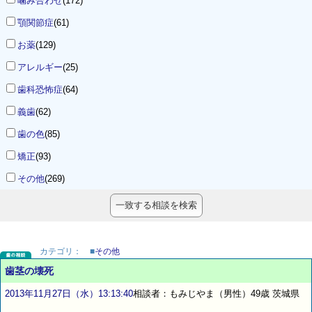
噛み合わせ
(172)
顎関節症
(61)
お薬
(129)
アレルギー
(25)
歯科恐怖症
(64)
義歯
(62)
歯の色
(85)
矯正
(93)
その他
(269)
カテゴリ：
■
その他
歯茎の壊死
2013年11月27日（水）13:13:40
相談者：もみじやま（男性）49歳 茨城県