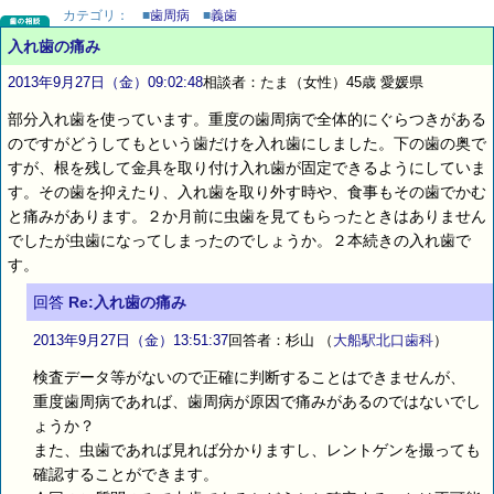
カテゴリ：
■
歯周病
■
義歯
入れ歯の痛み
2013年9月27日（金）09:02:48
相談者：たま（女性）45歳 愛媛県
部分入れ歯を使っています。重度の歯周病で全体的にぐらつきがある
のですがどうしてもという歯だけを入れ歯にしました。下の歯の奥で
すが、根を残して金具を取り付け入れ歯が固定できるようにしていま
す。その歯を抑えたり、入れ歯を取り外す時や、食事もその歯でかむ
と痛みがあります。２か月前に虫歯を見てもらったときはありません
でしたが虫歯になってしまったのでしょうか。２本続きの入れ歯で
す。
回答
Re:入れ歯の痛み
2013年9月27日（金）13:51:37
回答者：杉山
（
大船駅北口歯科
）
検査データ等がないので正確に判断することはできませんが、
重度歯周病であれば、歯周病が原因で痛みがあるのではないでし
ょうか？
また、虫歯であれば見れば分かりますし、レントゲンを撮っても
確認することができます。