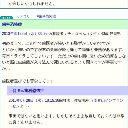
が宜しいかもしれません。
カテゴリ：
■
歯科恐怖症
歯科恐怖症
2013年8月28日（水）09:26:07
相談者：チョコぺん（女性）43歳 静岡県
初めまして…この年で歯医者が怖いとゎ恥ずかしいのですが
とにかく怖いのですが右の奥歯が軽く痛くて頭痛と発熱があります。
毎日イライラしてしまいます…ただ上の歯ゎ脳に近いため治療をしな
いと脳に虫歯菌が入り込んで死にいたるとよく聞きますが事実です
か…
歯医者選びでも苦労してます
回答
Re:歯科恐怖症
2013年8月28日（水）18:15:38
回答者：佐藤明寿
（
南青山インプラン
トセンター
）
事実ではないと思います。しかしそのまま放置しておくのは非常
に良くありません。