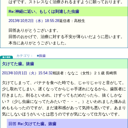
はずです。ストレスなく治療されるますように願っております。
Re:神経に近い、もしくは到達した虫歯
2013年10月2日（水）18:55:28
返信者：高校生
回答ありがとうございます。
回答のおかげで、治療に対する不安が薄らいだように思います。
本当にありがとうございました。
カテゴリ：
■
抜歯
欠けてた歯。抜歯
2013年10月1日（火）15:54:32
相談者：ななこ（女性）２１歳 長崎県
欠けてしまって、バナナを食べた時でも、じゃりじゃりと音がして。
少し取れてしまい。遅くなってからじゃ手遅れになるから。歯医者に
行きました。削るといわれ、けずってもだめだったら、抜くしかな
い？（少し虫歯になってたみたいで・・・。）といわれました痛み止
めももらったのですが、まだ違和感があって気持ち悪いです。あまり
気にしないほうがいいとは思うのですが気になって仕方ないです。
回答
Re:欠けてた歯。抜歯