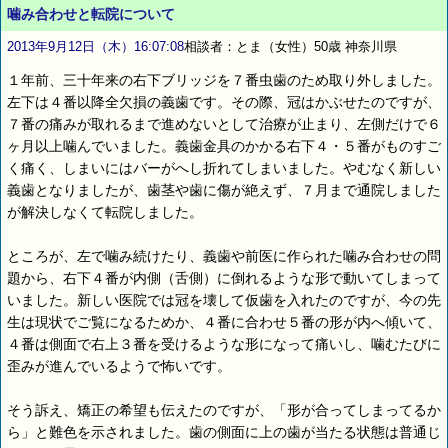
噛み合わせと転院について
2013年9月12日（木）16:07:08
相談者：とま（女性）50歳 神奈川県
１年前、三十年来の右下ブリッジを７番虫歯のため取り外しました。
左下は４番以降全欠損の義歯です。その際、冠はかぶせたのですが、
７番の痛みが取れるまで進めないとして治療が止まり、左側だけで６
ヶ月以上噛んでいました。義歯金具のかかる右下４・５番がものすご
く痛く、しまいにはバーがへし折れてしまいました。やむなく新しい
義歯となりましたが、歯茎や歯に傷が絶えず、７月まで通院しました
が解決しなくて転院しました。
ところが、左で噛み続けたり、義歯や前医に作られた噛み合わせの問
題から、右下４番が内側（舌側）に倒れるような形で動いてしまって
いました。新しい医院では冠を壊して仮歯を入れたのですが、今の先
生は現状でご覧になるためか、４番に合わせ５番の形が内へ傾いて、
４番は側面で右上３番を受けるような形になって痛いし、噛むたびに
歪みが進んでいるようで怖いです。
そう訴え、矯正の希望も伝えたのですが、「形が合ってしまってるか
ら」と難色を示されました。歯の側面に上の歯が当たる状態は普通じ