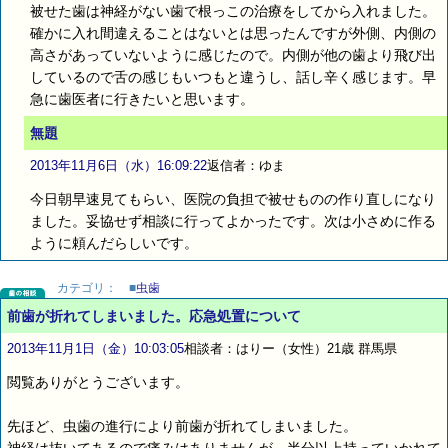
被せた歯は神経がない歯で根っこの治療をしてから入れました。
確かに入れ間違えることはないとは思ったんですが外側、内側の
高さがあっていないように感じたので。内側が他の歯より飛び出
しているので舌の感じもいつもと違うし、話し辛く感じます。早
急に歯医者に行きたいと思います。
無題
2013年11月6日（水）16:09:22
返信者：ゆま
今日朝早速見てもらい、医院の負担で被せものの作り直しになり
ました。妥協せず相談に行ってよかったです。次は小さめに作る
ように頼んだらしいです。
カテゴリ：
■
虫歯
前歯が折れてしまいました。応急処置について
2013年11月1日（金）10:03:05
相談者：はりー（女性）21歳 群馬県
閲覧ありがとうございます。
先ほど、虫歯の進行により前歯が折れてしまいました。