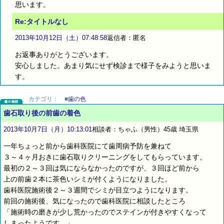
思います。
Re:タイトルなし
2013年10月12日（土）07:48:58
返信者：匿名
お返事ありがとうございます。
安心しました。あまり気にせず検診まで様子をみようと思いま
す。
カテゴリ：
■
歯の色
歯石取り後の前歯の着色
2013年10月7日（月）10:13:01
相談者：ちゃふ（男性）45歳 埼玉県
一年ちょっと前から歯科医院にて歯周病予防を兼ねて
３～４ヶ月おきに歯石取りクリーニングをしてもらっています。
最初の２～３回は気にならなかったのですが、３回ほど前から
上の前歯２本に茶色いシミが付くようになりました。
歯科医院施術後２～３週間でシミが目立つようになります。
前回の施術後、気になったので歯科医院に相談したところ
「施術時の磨きが少し荒かったのでステインが付きやすくなって
しまったようです。」