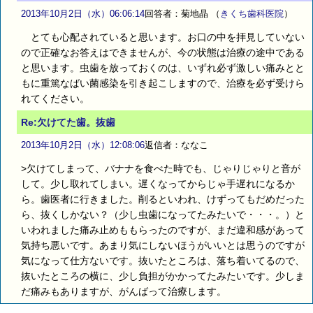
2013年10月2日（水）06:06:14
回答者：菊地晶
（
きくち歯科医院
）
とても心配されていると思います。お口の中を拝見していない
ので正確なお答えはできませんが、今の状態は治療の途中である
と思います。虫歯を放っておくのは、いずれ必ず激しい痛みとと
もに重篤なばい菌感染を引き起こしますので、治療を必ず受けら
れてください。
Re:欠けてた歯。抜歯
2013年10月2日（水）12:08:06
返信者：ななこ
>欠けてしまって、バナナを食べた時でも、じゃりじゃりと音が
して。少し取れてしまい。遅くなってからじゃ手遅れになるか
ら。歯医者に行きました。削るといわれ、けずってもだめだった
ら、抜くしかない？（少し虫歯になってたみたいで・・・。）と
いわれました痛み止めももらったのですが、まだ違和感があって
気持ち悪いです。あまり気にしないほうがいいとは思うのですが
気になって仕方ないです。抜いたところは、落ち着いてるので、
抜いたところの横に、少し負担がかかってたみたいです。少しま
だ痛みもありますが、がんばって治療します。