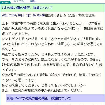
カテゴリ：
■
矯正
7才の娘の歯の矯正、抜歯について
2013年10月16日（水）09:00:46
相談者：みひろ（女性）36歳 宮城県
上下、前歯2本ずつ綺麗に永久歯に生え代わりましたが、下の2番目
の歯が永久歯が生えているのに乳歯がなかなか抜けず、先日歯医者に
連れていきました。
レントゲンを撮った結果、生えてきた永久歯が大きくて3番目の歯に
ぶつかり前に出てこれないと言われ、矯正しないと歯並びが悪くとの
事でした。
矯正するか悩みましたが、とりあえず様子を見ようと思います。
でも、そのままの状態だと矯正になるような気がするので、2番目と
3番目の乳歯を抜歯すれば、ある程度前に出てくるのではないかと思
ってます。
今は2番目の歯が少しでも普通の歯並びに近付けば、綺麗に並ばなく
てもいいと思ってます。
私から抜歯してください、と言ってもいいのでしょうか？
また、他に何か対処出来る事があれば教えてください。
回答
Re:7才の娘の歯の矯正、抜歯について