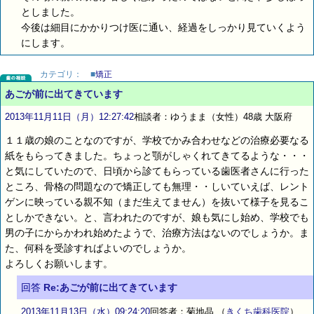
としました。
今後は細目にかかりつけ医に通い、経過をしっかり見ていくよう
にします。
カテゴリ：
■
矯正
あごが前に出てきています
2013年11月11日（月）12:27:42
相談者：ゆうまま（女性）48歳 大阪府
１１歳の娘のことなのですが、学校でかみ合わせなどの治療必要なる
紙をもらってきました。ちょっと顎がしゃくれてきてるような・・・
と気にしていたので、日頃から診てもらっている歯医者さんに行った
ところ、骨格の問題なので矯正しても無理・・しいていえば、レント
ゲンに映っている親不知（まだ生えてません）を抜いて様子を見るこ
としかできない。と、言われたのですが、娘も気にし始め、学校でも
男の子にからかわれ始めたようで、治療方法はないのでしょうか。ま
た、何科を受診すればよいのでしょうか。
よろしくお願いします。
回答
Re:あごが前に出てきています
2013年11月13日（水）09:24:20
回答者：菊地晶
（
きくち歯科医院
）