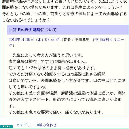
麻酔時の痛みの少なくしますと書いていたのですが、先生によって表
面麻酔をしない場合があります。これは先生によるのでしょうか？
それとも上の歯、下の歯、前歯など治療の箇所によって表面麻酔する
しないあるのでしょうか？
回答
Re:表面麻酔について
2013年9月19日（木）07:25:34
回答者：中川孝男
（
中川歯科クリニッ
ク
）
先生によって考え方が違うと思います。
表面麻酔は塗布してすぐに効果が出ません。
短くても１~2分はそのまま待つ必要があります。
できるだけ痛くない治療をするには歯茎に刺さる瞬間
は痛いですから、表面麻酔をした方が楽です。口の中はどこに刺
しても痛いですよね。
その他にも差す角度や場所、麻酔液の温度は体温に近いか、麻酔
液の注入するスピード、針の太さによっても痛みに違いが出ま
す。
その他にも色々な要素で痛い、痛くないがあります。
カテゴリ：
■
噛み合わせ