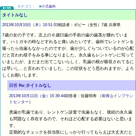
カテゴリ：
■
小児歯科
タイトルなし
2013年10月10日（木）10:51:03
相談者：ポピー（女性）7歳 兵庫県
7歳の女の子です。左上の６歳臼歯の手前の歯の歯茎が腫れていま
す。ハミガキの時などすれると痛いみたいです。歯科でレントゲンを
撮ったら虫歯もなかったのですが、歯が少しぐらついているのが心配
だと言われ様子をみる事になりました。永久歯もレントゲンに写って
いましたが、まだまだ出てこないらしく、乳歯の根が吸収されてるに
は早いし…と言われていました。この症状をどう思われますか。よろ
しくお願いします。
回答
Re:タイトルなし
2013年10月11日（金）15:39:44
回答者：佐藤明寿
（
南青山インプラン
トセンター
）
患歯が乳歯であり、レントゲン診査で虫歯もなく、後続の永久歯
も問題なく存在するので、それほど心配する必要はないと思いま
す。
定期的なチェックを担当医にしっかり行ってもらえば大丈夫だと