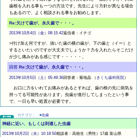
歯根を入れる事も一つの方法です。先生により方針が異なる場合
もあるので、よく相談される事をお勧めします。
Re:欠けて歯が、永久歯で・・・。
2013年10月4日（金）08:15:42
返信者：イチゴ
>付け加え何ですが、抜いた歯の横の歯が、下の歯と（イー）と
するといたいのですが大丈夫でしょうか？力を入れたらそこだけ
が少し痛みがある感じです・・・・・。
回答
Re:欠けて歯が、永久歯で・・・。
2013年10月5日（土）05:49:36
回答者：菊地晶
（
きくち歯科医院
）
お口に力をいれてお痛みがあるとすれば、歯の根の先に病気を
持ってる可能性があります。虫歯が進行してしまったという事
で、一日も早い処置が必要です。
カテゴリ：
■
虫歯
神経に近い、もしくは到達した虫歯
2013年10月2日（水）10:18:50
相談者：高校生（男性）17歳 富山県