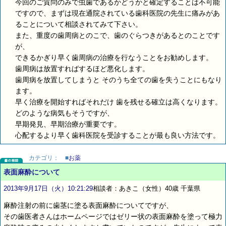
今回のご質問のみで虫歯であるかどうかと確定することは不可能
ですので、まずは現在通院されている歯科医院の先生に痛みがあ
ることについて相談されてみて下さい。
また、重度の歯周病とのこで、歯のぐらつきがあるとのことです
が、
できるかぎり早く歯周病の治療を行なうことをお勧めします。
歯周病は放置すればするほど悪化します。
歯周病を放置してしまうと そのうち全ての歯を失うことにもなり
ます。
早く治療を開始すればそれだけ 歯を残せる確立は高くなります。
どのような病気もそうですが、
早期発見、早期治療が重要です。
心配するより早く歯科医院を受診することが最も良い方法です。
カテゴリ：
■
お薬
表面麻酔について
2013年9月17日（火）10:21:29
相談者：あきこ（女性）40歳 千葉県
麻酔注射の前に歯茎に塗る表面麻酔についてですが、
その歯医者さんはホームページではゼリー状の表面麻酔を塗って極力