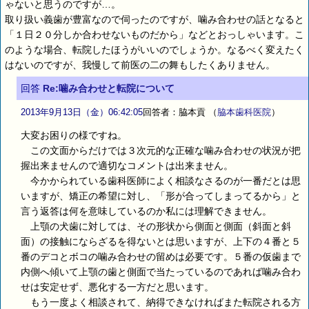
ゃないと思うのですが…。
取り扱い義歯が豊富なので伺ったのですが、噛み合わせの話となると
「１日２０分しか合わせないものだから」などとおっしゃいます。こ
のような場合、転院したほうがいいのでしょうか。なるべく変えたく
はないのですが、我慢して前医の二の舞もしたくありません。
回答
Re:噛み合わせと転院について
2013年9月13日（金）06:42:05
回答者：脇本貢
（
脇本歯科医院
）
大変お困りの様ですね。
この文面からだけでは３次元的な正確な噛み合わせの状況が把
握出来ませんので適切なコメントは出来ません。
今かかられている歯科医師によく相談なさるのが一番だとは思
いますが、矯正の希望に対し、「形が合ってしまってるから」と
言う返答は何を意味しているのか私には理解できません。
上顎の犬歯に対しては、その形状から側面と側面（斜面と斜
面）の接触にならざるを得ないとは思いますが、上下の４番と５
番のデコとボコの噛み合わせの留めは必要です。５番の仮歯まで
内側へ傾いて上顎の歯と側面で当たっているのであれば噛み合わ
せは安定せず、悪化する一方だと思います。
もう一度よく相談されて、納得できなければまた転院される方