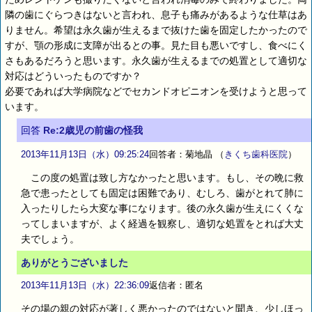
隣の歯にぐらつきはないと言われ、息子も痛みがあるような仕草はあ
りません。希望は永久歯が生えるまで抜けた歯を固定したかったので
すが、顎の形成に支障が出るとの事。見た目も悪いですし、食べにく
さもあるだろうと思います。永久歯が生えるまでの処置として適切な
対応はどういったものですか？
必要であれば大学病院などでセカンドオピニオンを受けようと思って
います。
回答
Re:2歳児の前歯の怪我
2013年11月13日（水）09:25:24
回答者：菊地晶
（
きくち歯科医院
）
この度の処置は致し方なかったと思います。もし、その晩に救
急で患ったとしても固定は困難であり、むしろ、歯がとれて肺に
入ったりしたら大変な事になります。後の永久歯が生えにくくな
ってしまいますが、よく経過を観察し、適切な処置をとれば大丈
夫でしょう。
ありがとうございました
2013年11月13日（水）22:36:09
返信者：匿名
その場の親の対応が著しく悪かったのではないと聞き、少しほっ