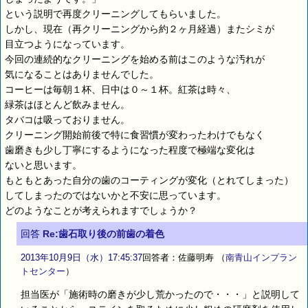
という説明で再度クリーニングしてもらいました。
しかし、現在（再クリーニングから約２ヶ月経過）またシミが
目立つようになっています。
今回の連続的なクリーニングを始める前はこのような汚れが
気になることはありませんでした。
コーヒーは毎朝１杯、日中は０～１杯。紅茶は時々、
緑茶はほとんど飲みません。
タバコは吸っておりません。
クリーニング開始前後で特に食習慣が変わったわけでもなく
歯磨きも少し丁寧にするようになった程度で極端な変化は
ないと思います。
もともとあった自分の歯のコーティングが変化（とれてしまった）
してしまったのではないかと不安に思っています。
どのようなことが考えられますでしょうか？
回答
Re:歯石取り後の前歯の着色
2013年10月9日（水）17:45:37
回答者：佐藤明寿
（
南青山インプラン
トセンター
）
担当医が「施術時の磨きが少し荒かったので・・・」と説明して