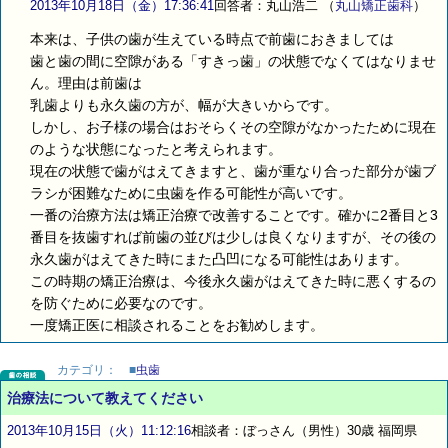
2013年10月18日（金）17:36:41
回答者：丸山浩二
（
丸山矯正歯科
）
本来は、子供の歯が生えている時点で前歯におきましては
歯と歯の間に空隙がある「すきっ歯」の状態でなくてはなりませ
ん。理由は前歯は
乳歯よりも永久歯の方が、幅が大きいからです。
しかし、お子様の場合はおそらくその空隙がなかったために現在
のような状態になったと考えられます。
現在の状態で歯がはえてきますと、歯が重なり合った部分が歯ブ
ラシが困難なために虫歯を作る可能性が高いです。
一番の治療方法は矯正治療で改善することです。確かに2番目と3
番目を抜歯すれば前歯の並びは少しは良くなりますが、その後の
永久歯がはえてきた時にまた凸凹になる可能性はあります。
この時期の矯正治療は、今後永久歯がはえてきた時に悪くするの
を防ぐために必要なのです。
一度矯正医に相談されることをお勧めします。
カテゴリ：
■
虫歯
治療法について教えてください
2013年10月15日（火）11:12:16
相談者：ぼっさん（男性）30歳 福岡県