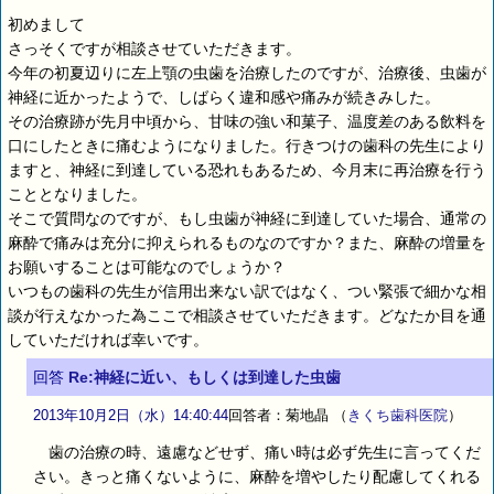
初めまして
さっそくですが相談させていただきます。
今年の初夏辺りに左上顎の虫歯を治療したのですが、治療後、虫歯が
神経に近かったようで、しばらく違和感や痛みが続きみした。
その治療跡が先月中頃から、甘味の強い和菓子、温度差のある飲料を
口にしたときに痛むようになりました。行きつけの歯科の先生により
ますと、神経に到達している恐れもあるため、今月末に再治療を行う
こととなりました。
そこで質問なのですが、もし虫歯が神経に到達していた場合、通常の
麻酔で痛みは充分に抑えられるものなのですか？また、麻酔の増量を
お願いすることは可能なのでしょうか？
いつもの歯科の先生が信用出来ない訳ではなく、つい緊張で細かな相
談が行えなかった為ここで相談させていただきます。どなたか目を通
していただければ幸いです。
回答
Re:神経に近い、もしくは到達した虫歯
2013年10月2日（水）14:40:44
回答者：菊地晶
（
きくち歯科医院
）
歯の治療の時、遠慮などせず、痛い時は必ず先生に言ってくだ
さい。きっと痛くないように、麻酔を増やしたり配慮してくれる