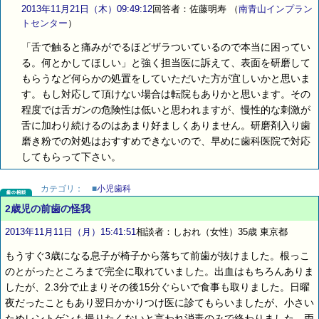
2013年11月21日（木）09:49:12
回答者：佐藤明寿
（
南青山インプラン
トセンター
）
「舌で触ると痛みがでるほどザラついているので本当に困ってい
る。何とかしてほしい」と強く担当医に訴えて、表面を研磨して
もらうなど何らかの処置をしていただいた方が宜しいかと思いま
す。もし対応して頂けない場合は転院もありかと思います。その
程度では舌ガンの危険性は低いと思われますが、慢性的な刺激が
舌に加わり続けるのはあまり好ましくありません。研磨剤入り歯
磨き粉での対処はおすすめできないので、早めに歯科医院で対応
してもらって下さい。
カテゴリ：
■
小児歯科
2歳児の前歯の怪我
2013年11月11日（月）15:41:51
相談者：しおれ（女性）35歳 東京都
もうすぐ3歳になる息子が椅子から落ちて前歯が抜けました。根っこ
のとがったところまで完全に取れていました。出血はもちろんありま
したが、2.3分で止まりその後15分ぐらいで食事も取りました。日曜
夜だったこともあり翌日かかりつけ医に診てもらいましたが、小さい
ためレントゲンも撮りたくないと言われ消毒のみで終わりました。両