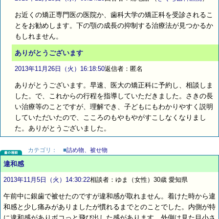
お近くの矯正専門医の医院か、歯科大学の矯正科を受診されるこ
とをお勧めします。下の顎の成長の抑制する治療法が見つかるか
もしれません。
ありがとうございます
2013年11月26日（火）16:18:50
返信者：匿名
ありがとうございます。早速、医大の矯正科に予約し、相談しま
した。で、これからの行程を指導していただきました。さきの長
い治療等のことですが、理解でき、子どもにもわかりやすく説明
していただいたので、こころのもやもやがすこしなくなりまし
た。ありがとうございました。
カテゴリ：
■
詰め物、被せ物
違和感
2013年11月5日（火）14:30:22
相談者：ゆま（女性）30歳 愛知県
午前中に銀歯で被せたのですが違和感が取れません。着けた時から違
和感と少し痛みがありましたが慣れるまでとのことでした。内側が特
に違和感がありボコっと飛び出した感があります。外側は見た目小さ