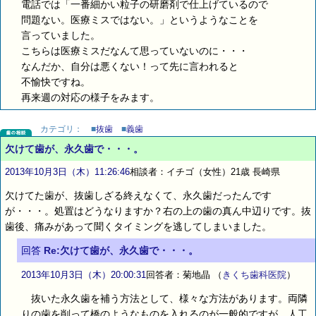
電話では「一番細かい粒子の研磨剤で仕上げているので
問題ない。医療ミスではない。」というようなことを
言っていました。
こちらは医療ミスだなんて思っていないのに・・・
なんだか、自分は悪くない！って先に言われると
不愉快ですね。
再来週の対応の様子をみます。
カテゴリ：
■
抜歯
■
義歯
欠けて歯が、永久歯で・・・。
2013年10月3日（木）11:26:46
相談者：イチゴ（女性）21歳 長崎県
欠けてた歯が、抜歯しざる終えなくて、永久歯だったんです
が・・・。処置はどうなりますか？右の上の歯の真ん中辺りです。抜
歯後、痛みがあって聞くタイミングを逃してしまいました。
回答
Re:欠けて歯が、永久歯で・・・。
2013年10月3日（木）20:00:31
回答者：菊地晶
（
きくち歯科医院
）
抜いた永久歯を補う方法として、様々な方法があります。両隣
りの歯を削って橋のようなものを入れるのが一般的ですが、人工