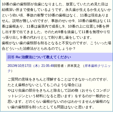
10番の歯の歯頸部が虫歯になりました、放置していたため見た目は
結構深い所まで侵食しているようです。永久歯が生えるか生えないか
という幼い頃、事故の衝撃で10番の歯根はなく、11番は現在ありま
せん。説明が難しいのですが、事故のせいか9、10番の歯根はなく11
番は歯根あり、11番は歯茎内で成長し9、10番の上に位置し9番を押
し出す形で出てきました。そのため9番を抜歯して11番を無理やり引
っ張り出し９番の代わりとして削り差し歯をしています。
歯根がない歯の歯頸部を削るとなると不安なのですが、こういった場
合どういった治療法がとられるのでしょうか？
回答
Re:治療法について教えてください
2013年10月17日（木）21:05:49
回答者：岸本英之
（
岸本歯科クリニッ
ク
）
ご質問の意味をきちんと理解することはできなかったのですが、
たとえ歯根がないとしてもこのような場合には
やはり虫歯の部分をきちんと除去して詰め物（おそらくコンポジ
ットレジンという材料になると思います）をするのが一般的かと
思います。どのくらい歯根がないのかはわかりませんが歯根のな
い歯の歯頸部を削ったとしても問題はないと思います。