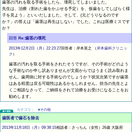
歯茎の汚れを取る手術をしたら、壊死してしまいました。
先生は、治療（割れた歯をかぶせる予定）を、仮歯をしてしばらく様
子を見よう」といいだしました。そして、{元どうりなるのです
か？」の答えは「歯茎は再生はしない」でした。これは医療ミスです
か？
回答
Re:歯茎の壊死
2013年12月2日（月）22:23:27
回答者：岸本英之
（
岸本歯科クリニッ
ク
）
歯茎の汚れを取る手術をされたそうですが、その手術がどのよう
な手術なのか申し訳ありませんが文面からではうまく読み取れま
せん。歯周病に対する手術なのでしょうか？状況次第ですが歯茎
はある程度は戻る可能性はあるかもしれません。担当の先生とよ
くご相談なさって、ご納得をされて治療をお受けになることをお
勧めします。
カテゴリ：
■
その他
歯医者で歯石を除去
2013年11月18日（月）09:38:15
相談者：さっちん（女性）26歳 大阪府