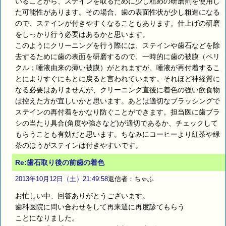
いることから、ステインを取るために少し粗めの研磨剤を使用し
た可能性があります。その場合、歯の表面性状が少し粗造になる
ので、ステインが付きやすくなることもあります。仕上げの研磨
をしっかり行う必要はあるかと思います。
このようにクリーニングを行う際には、ステインや歯石などを除
去するために歯の表面を研磨するので、一時的に歯の被膜（ペリ
クル；唾液由来の薄い被膜）がとれますが、唾液が再付着するこ
とによりすぐにもとに戻ると言われています。それほど神経質に
なる必要はありませんが、クリーニング直後に着色の強い飲食物
は控えた方が宜しいかと思います。あとは適切なブラッシングで
ステインの再付着をかなり防ぐことができます。担当医に歯ブラ
シの当たり具合(角度や強さなど)が適切であるか、チェックして
もらうことも有効だと思います。ちなみにコーヒーより紅茶や緑
茶のほうがステインは付きやすいです。
Re:歯石取り後の前歯の着色
2013年10月12日（土）21:49:58
返信者：ちゃふ
お忙しい中、回答ありがとうございます。
歯科医院に問い合わせをして再来週に再度診てもらう
ことになりました。