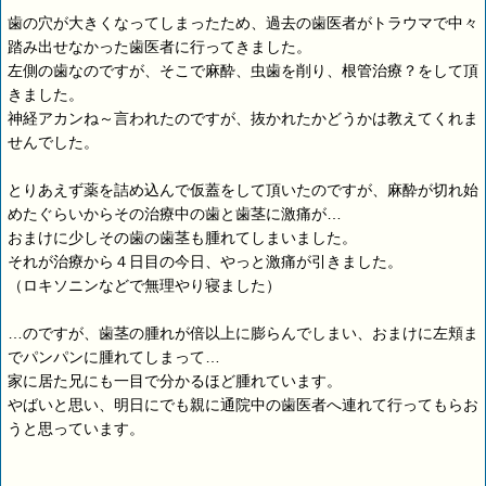
歯の穴が大きくなってしまったため、過去の歯医者がトラウマで中々
踏み出せなかった歯医者に行ってきました。
左側の歯なのですが、そこで麻酔、虫歯を削り、根管治療？をして頂
きました。
神経アカンね～言われたのですが、抜かれたかどうかは教えてくれま
せんでした。
とりあえず薬を詰め込んで仮蓋をして頂いたのですが、麻酔が切れ始
めたぐらいからその治療中の歯と歯茎に激痛が…
おまけに少しその歯の歯茎も腫れてしまいました。
それが治療から４日目の今日、やっと激痛が引きました。
（ロキソニンなどで無理やり寝ました）
…のですが、歯茎の腫れが倍以上に膨らんでしまい、おまけに左頬ま
でパンパンに腫れてしまって…
家に居た兄にも一目で分かるほど腫れています。
やばいと思い、明日にでも親に通院中の歯医者へ連れて行ってもらお
うと思っています。