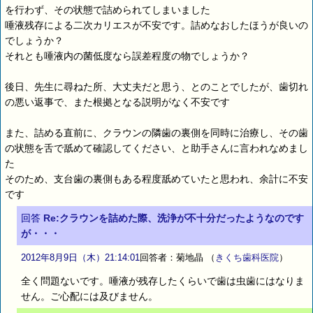
を行わず、その状態で詰められてしまいました
唾液残存による二次カリエスが不安です。詰めなおしたほうが良いの
でしょうか？
それとも唾液内の菌低度なら誤差程度の物でしょうか？
後日、先生に尋ねた所、大丈夫だと思う、とのことでしたが、歯切れ
の悪い返事で、また根拠となる説明がなく不安です
また、詰める直前に、クラウンの隣歯の裏側を同時に治療し、その歯
の状態を舌で舐めて確認してください、と助手さんに言われなめまし
た
そのため、支台歯の裏側もある程度舐めていたと思われ、余計に不安
です
回答
Re:クラウンを詰めた際、洗浄が不十分だったようなのです
が・・・
2012年8月9日（木）21:14:01
回答者：菊地晶
（
きくち歯科医院
）
全く問題ないです。唾液が残存したくらいで歯は虫歯にはなりま
せん。ご心配には及びません。