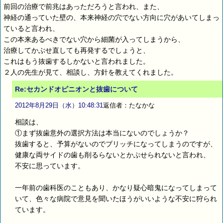
前回の治療で前兆はあっただろうと言われ、また、
神経の通っていた壁の、本来神経の穴でない方向に穴があいてしまっ
ていると言われ、
この本来あるべきでない穴から細菌が入ってしまうから、
治療してかぶせ直しても再発するでしょうと、
これはもう抜歯するしかないと言われました。
２人の先生が見て、相談し、方針を教えてくれました。
Re:セカンドオピニオンと抜歯について
2012年8月29日（水）10:48:31
返信者：たなかな
相談は、
①まず抜歯意外の選択方法は本当にないのでしょうか？
抜歯すると、予算がないのでブリッチになってしまうのですが、
健康な両サイドの歯も削るらないとかぶせられないと言われ、
不安に思っています。
一年前の歯科医のこともあり、かなり疑心暗鬼になってしまって
いて、色々な病院で意見を聞いたほうがいいような不安に狩られ
ています。