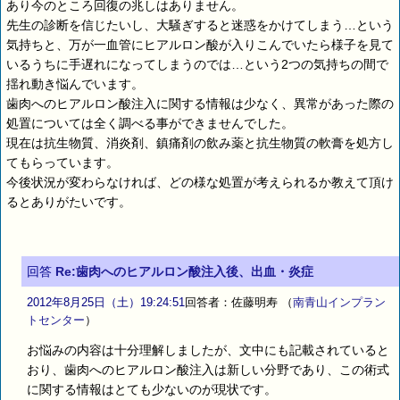
あり今のところ回復の兆しはありません。
先生の診断を信じたいし、大騒ぎすると迷惑をかけてしまう…という
気持ちと、万が一血管にヒアルロン酸が入りこんでいたら様子を見て
いるうちに手遅れになってしまうのでは…という2つの気持ちの間で
揺れ動き悩んでいます。
歯肉へのヒアルロン酸注入に関する情報は少なく、異常があった際の
処置については全く調べる事ができませんでした。
現在は抗生物質、消炎剤、鎮痛剤の飲み薬と抗生物質の軟膏を処方し
てもらっています。
今後状況が変わらなければ、どの様な処置が考えられるか教えて頂け
るとありがたいです。
回答
Re:歯肉へのヒアルロン酸注入後、出血・炎症
2012年8月25日（土）19:24:51
回答者：佐藤明寿
（
南青山インプラン
トセンター
）
お悩みの内容は十分理解しましたが、文中にも記載されていると
おり、歯肉へのヒアルロン酸注入は新しい分野であり、この術式
に関する情報はとても少ないのが現状です。