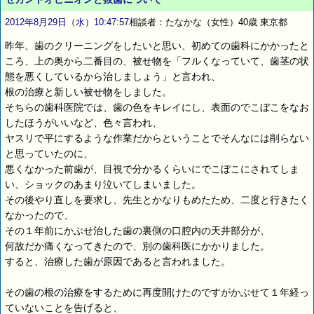
2012年8月29日（水）10:47:57
相談者：たなかな（女性）40歳 東京都
昨年、歯のクリーニングをしたいと思い、初めての歯科にかかったと
ころ、上の奥から二番目の、被せ物を「フルくなっていて、歯茎の状
態を悪くしているから治しましょう」と言われ、
根の治療と新しい被せ物をしました。
そちらの歯科医院では、歯の色をキレイにし、表面のでこぼこをなお
したほうがいいなど、色々言われ、
ヤスリで平にするような作業だからということでそんなには削らない
と思っていたのに、
悪くなかった前歯が、目視で分かるくらいにでこぼこにされてしま
い、ショックのあまり泣いてしまいました。
その後やり直しを要求し、先生とかなりもめたため、二度と行きたく
なかったので、
その１年前にかぶせ治した歯の裏側の口腔内の天井部分が、
何故だか痛くなってきたので、別の歯科医にかかりました。
すると、治療した歯が原因であると言われました。
その歯の根の治療をするために再度開けたのですがかぶせて１年経っ
ていないことを告げると、