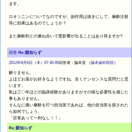
ます。
ロキソニンについてなのですが、副作用は抜きにして、麻酔注射
等に効果はあるのでしょうか？
また麻酔剤との兼ね合いで悪影響が出ることはあり得ますか?
回答
Re:親知らず
2012年9月6日（木）07:45:05
回答者：脇本貢
（
脇本歯科医院
）
解りません。
よほどお薬がお好きなようですね、全くナンセンスな質問だと思
います。
私は三〇年ほどの臨床経験がありますがその様な必要性を感じた
事もありません。
そんなに痛い麻酔を打つ担当医であれば、他の担当医を探された
ら如何でしょう。
「百害あって一利なし！！」
Re:親知らず