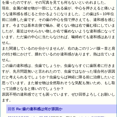
を撮ったのですが、その写真を見ても何もないといわれました。
現在、金属の被せ物が一部にしてある歯が、中心を押さえると痛いよ
うな違和感を感じると分かるようになりました。この歯は5～10年位
前に治療した歯です。その歯の中心を指で押さえても、違和感を感じ
ます。今までは基本左側で噛み、硬くない物は右で儼む様にしていま
したが、最近はやわらかい物しか右で儼めないような違和感になって
います。ただ歯の中心に当たらなければ、噛締めても違和感はありま
せん。
また関連しているのか分かりませんが、右のあごのリンパ腺～首と肩
の付け根にかけて、腫れているのか違和感があります。熱は出ていま
せん。
この歯の違和感は、虫歯でしょうか。虫歯ならすぐに歯医者に行きま
すが、先月問題無いと言われたので、虫歯ではなかった場合何が原因
だと考えられるでしょうか？虫歯ならば神経に障る前に治療したいと
思っています。また被せ物は全然取れそうな気配も無いため、もし取
って治療となると痛いのでしょうか？
原因不明の違和感でとても困っています。ぜひ回答よろしくお願いし
ます。
回答
Re:歯の違和感は何が原因か