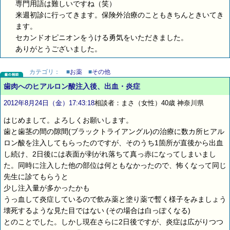
専門用語は難しいですね（笑）
来週初診に行ってきます。保険外治療のこともきちんときいてき
ます。
セカンドオピニオンをうける勇気をいただきました。
ありがとうございました。
カテゴリ：
■
お薬
■
その他
歯肉へのヒアルロン酸注入後、出血・炎症
2012年8月24日（金）17:43:18
相談者：まさ（女性）40歳 神奈川県
はじめまして。よろしくお願いします。
歯と歯茎の間の隙間(ブラックトライアングル)の治療に数カ所ヒアル
ロン酸を注入してもらったのですが、そのうち1箇所が直後から出血
し続け、2日後には表面が剥がれ落ちて真っ赤になってしまいまし
た。同時に注入した他の部位は何ともなかったので、怖くなって同じ
先生に診てもらうと
少し注入量が多かったかも
うっ血して炎症しているので飲み薬と塗り薬で暫く様子をみましょう
壊死するような見た目ではない (その場合は白っぽくなる)
とのことでした。しかし現在さらに2日後ですが、炎症は広がりつつ