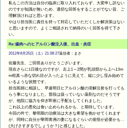
私もこの方法は自分の臨床に取り入れておらず、大変申し訳ない
のですが知識が無いため、適切な回答をすることがでない旨、ご
理解頂ければと思います。
やはり担当医に責任を持って対応していただくしか解決策はない
と思いますので、よくご相談されて納得のいく回答を得て下さ
い。
Re:歯肉へのヒアルロン酸注入後、出血・炎症
2012年8月25日（土）21:08:27
返信者：まさ
佐藤先生、ご回答ありがとうございます。
現在さらに1日後なのですが、左上1～2間が乳頭部から上へ13m
m程真っ赤な切れ目が入ったように見えて、縦に少し窪み始めて
いるような状態です。
担当医師に相談し、早速明日ヒアルロン酸の溶解注射を打っても
らう事になりました。普段は扱っていない薬剤なのだそうです
が、他院に協力を仰ぎ即座に手配をしてくれました。
これ以上の悪化は食い止められるかも、と期待しています。
今回の件で、黎明期の治療法は大きな希望を抱かせてくれます
が、同時に自分が華岡青洲の妻になるぐらいの覚悟が必要かも…
(大げさすぎるでしょうか？)と感じました。