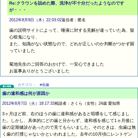
Re:クラウンを詰めた際、洗浄が不十分だったようなのです
が・・・
2012年8月9日（木）22:03:02
返信者：匿名
歯の説明サイトによって、唾液に対する見解が違っていた為、疑
心暗鬼になり、
また、知識がない状態なので、どれが正しいのか判断がつかず困
っていました
菊池先生のご回答のおかげで、一安心できました
お返事ありがとうございました
カテゴリ：
■
虫歯
歯の違和感は何が原因か
2012年8月7日（火）18:17:33
相談者：さくら（女性）24歳 愛知県
3ヶ月ほど前、右のほうの歯に違和感があると咀嚼をして感じまし
た。しかし、具体的にどの歯と分からず、違和感を感じて1ヵ月後に
歯の定期健診があったので見てもらいました。そのときは、虫歯は無
く歯の打撲じゃないかといわれました。去年の10月頃にレントゲン