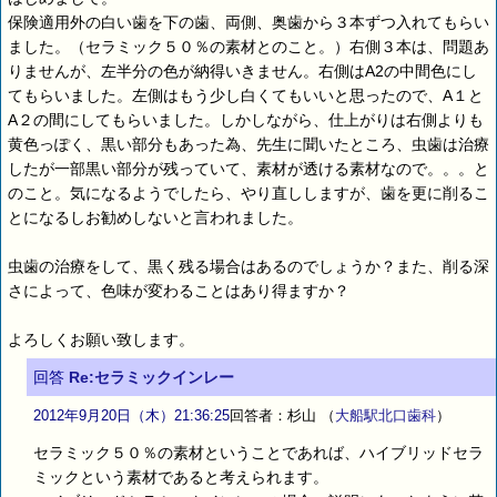
保険適用外の白い歯を下の歯、両側、奥歯から３本ずつ入れてもらい
ました。（セラミック５０％の素材とのこと。）右側３本は、問題あ
りませんが、左半分の色が納得いきません。右側はA2の中間色にし
てもらいました。左側はもう少し白くてもいいと思ったので、A１と
A２の間にしてもらいました。しかしながら、仕上がりは右側よりも
黄色っぽく、黒い部分もあった為、先生に聞いたところ、虫歯は治療
したが一部黒い部分が残っていて、素材が透ける素材なので。。。と
のこと。気になるようでしたら、やり直ししますが、歯を更に削るこ
とになるしお勧めしないと言われました。
虫歯の治療をして、黒く残る場合はあるのでしょうか？また、削る深
さによって、色味が変わることはあり得ますか？
よろしくお願い致します。
回答
Re:セラミックインレー
2012年9月20日（木）21:36:25
回答者：杉山
（
大船駅北口歯科
）
セラミック５０％の素材ということであれば、ハイブリッドセラ
ミックという素材であると考えられます。