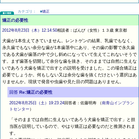
カテゴリ：
■
矯正
矯正の必要性
2012年8月23日（木）12:14:50
相談者：ばんび（女性）１３歳 東京都
犬歯が1本生えてきていません。レントゲンの結果、乳歯でもなく、
永久歯でもない余分な歯が1本歯茎中にあり、その歯の影響で永久歯
である犬歯が歯茎の中で少し斜めになっていて生えてこれないそうで
す。まず歯茎を切開して余分な歯を抜き、そのままでは自然に生えな
いであろう犬歯を矯正で出すとの説明を受けました。この場合矯正は
必要でしょうか。何もしない又は余分な歯を抜くだけという選択はあ
りませんか。現状で発音や虫歯や見た目の問題はありません。
回答
Re:矯正の必要性
2012年8月25日（土）19:23:24
回答者：佐藤明寿
（
南青山インプラン
トセンター
）
「そのままでは自然に生えないであろう犬歯を矯正で出す」と担
当医が説明しているので、やはり矯正は必要なのだと推測されま
す。