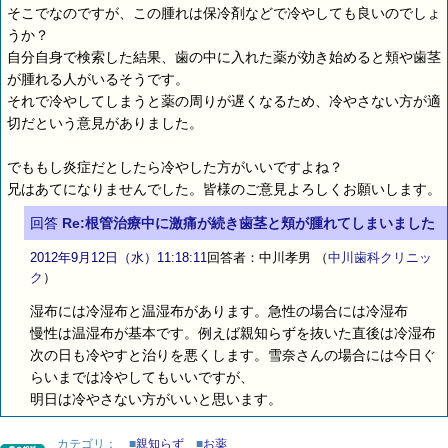
そこでなのですが、この腫れは保冷剤などで冷やしても良いのでしょ
うか？
自分自身で検索した結果、歯の中に入れた薬が効き始めると頬や歯茎
が腫れる人がいるそうです。
それで冷やしてしまうと薬の周りが遅くなるため、冷やさない方が適
切だという意見がありました。
でももし炎症だとしたら冷やした方がいいですよね？
兄はあてになりませんでした。皆様のご意見よろしくお願いします。
回答
Re:根管治療中に激痛が続き歯茎と頬が腫れてしまいました
2012年9月12日（水）11:18:11
回答者：中川孝男
（
中川歯科クリニッ
ク
）
湿布には冷湿布と温湿布があります。急性の場合には冷湿布
慢性は温湿布が基本です。例えば親知らずを抜いた直後は冷湿布
次の日も冷やすと治りを悪くします。雪奈さんの場合には今日ぐ
らいまでは冷やしてもいいですが、
明日は冷やさない方がいいと思います。
カテゴリ：
■
親知らず
■
お薬