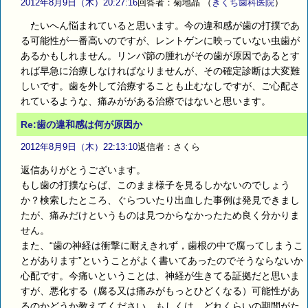
2012年8月9日（木）20:27:16
回答者：菊地晶
（
きくち歯科医院
）
たいへん悩まれていると思います。今の違和感が歯の打撲であ
る可能性が一番高いのですが、レントゲンに映っていない虫歯が
あるかもしれません。リンパ節の腫れがその歯が原因であるとす
れば早急に治療しなければなりませんが、その確定診断は大変難
しいです。歯を外して治療することも止むなしですが、ご心配さ
れているような、痛みががある治療ではないと思います。
Re:歯の違和感は何が原因か
2012年8月9日（木）22:13:10
返信者：さくら
返信ありがとうございます。
もし歯の打撲ならば、このまま様子を見るしかないのでしょう
か？検索したところ、ぐらついたり出血した事例は発見できまし
たが、痛みだけというものは見つからなかったため良く分かりま
せん。
また、“歯の神経は衝撃に耐えきれず，歯根の中で腐ってしまうこ
とがあります”ということがよく書いてあったのでそうならないか
心配です。今痛いということは、神経が生きてる証拠だと思いま
すが、悪化する（腐る又は痛みがもっとひどくなる）可能性があ
るのかどうか教えてください。もしくは、どれくらいの期間がた