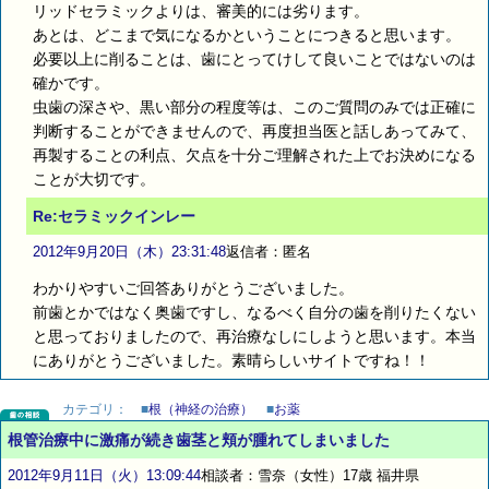
リッドセラミックよりは、審美的には劣ります。
あとは、どこまで気になるかということにつきると思います。
必要以上に削ることは、歯にとってけして良いことではないのは
確かです。
虫歯の深さや、黒い部分の程度等は、このご質問のみでは正確に
判断することができませんので、再度担当医と話しあってみて、
再製することの利点、欠点を十分ご理解された上でお決めになる
ことが大切です。
Re:セラミックインレー
2012年9月20日（木）23:31:48
返信者：匿名
わかりやすいご回答ありがとうございました。
前歯とかではなく奥歯ですし、なるべく自分の歯を削りたくない
と思っておりましたので、再治療なしにしようと思います。本当
にありがとうございました。素晴らしいサイトですね！！
カテゴリ：
■
根（神経の治療）
■
お薬
根管治療中に激痛が続き歯茎と頬が腫れてしまいました
2012年9月11日（火）13:09:44
相談者：雪奈（女性）17歳 福井県