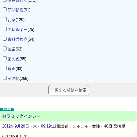
噛み合わせ
(172)
顎関節症
(61)
お薬
(129)
アレルギー
(25)
歯科恐怖症
(64)
義歯
(62)
歯の色
(85)
矯正
(93)
その他
(269)
セラミックインレー
2012年9月20日（木）09:19:11
相談者：しゅしゅ（女性）40歳 宮崎県
はじめまして。