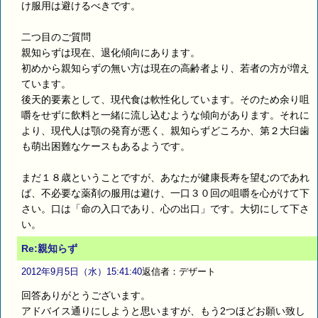
け服用は避けるべきです。
二つ目のご質問
親知らずは現在、退化傾向にあります。
初めから親知らずの無い方は現在の高齢者より、若者の方が増え
ています。
後天的要素として、現代食は軟性化しています。そのため余り咀
嚼をせずに飲料と一緒に流し込むような傾向があります。それに
より、現代人は顎の発育が悪く、親知らずどころか、第２大臼歯
も萌出困難なケースもあるようです。
まだ１８歳ということですが、あなたが健康長寿を望むのであれ
ば、不必要な薬剤の服用は避け、一口３０回の咀嚼を心がけて下
さい。口は「命の入口であり、心の出口」です。大切にして下さ
い。
Re:親知らず
2012年9月5日（水）15:41:40
返信者：デザート
回答ありがとうございます。
アドバイス通りにしようと思いますが、もう2つほどお願い致し