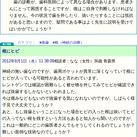
歯の診断が、歯科医師によって異なる場合があります。患者さ
んにとって困惑することですが、後はご自身で判断しなければな
りません。今の状況で歯を外したり、抜いたりすることには抵抗
があると思いますので、疑問である事はよく先生に説明を受けて
はいかがでしょうか？
カテゴリ：
■
抜歯
■
根（神経の治療）
根にヒビ
2012年8月1日（水）11:38:09
相談者：なな（女性）36歳 青森県
神経の無い歯なのですが、歯周ポケットが異常に深くなっていて根に
ヒビが入っている可能性があると言われています。
レントゲンでは確認が困難らしく被せ物を外してみてヒビが確認でき
れば抜歯するしかないといわれました。
今は痛みなどもないので抜歯する気になれないのですが、しばらく様
子見で大丈夫でしょうか？
あと、もし抜歯ということになった場合ヒビの入った根は抜いてヒビ
の入ってない根を残すという方法もあると知人から聞いたのですが、
これは一般的にどこの歯医者さんでもそうしてくれるのでしょうか？
難しい面倒な技術なのでしょうか？