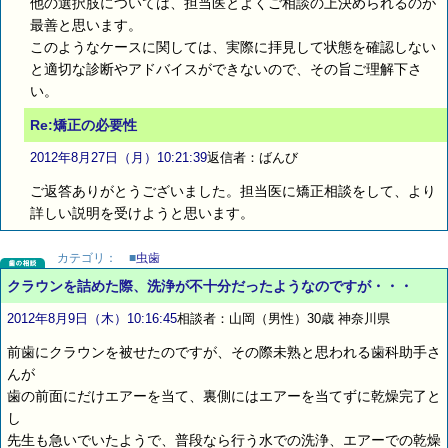
他の選択肢については、担当医とよくご相談の上決められるのが
最善と思います。
このようなケースに関しては、実際に拝見して状態を確認しない
と適切な診断やアドバイスができないので、その旨ご理解下さ
い。
Re:矯正の必要性
2012年8月27日（月）10:21:39
返信者：ばんび
ご返答ありがとうございました。担当医に矯正相談をして、より
詳しい説明を受けようと思います。
カテゴリ：
■
虫歯
クラウンを詰めた際、洗浄が不十分だったようなのですが・・・
2012年8月9日（木）10:16:45
相談者：山岡（男性）30歳 神奈川県
前歯にクラウンを被せたのですが、その際未熟と思われる歯科助手さ
んが
歯の前面にだけエアーを当て、裏側にはエアーを当てずに乾燥完了と
し
先生も急いでいたようで、普段なら行う水での洗浄、エアーでの乾燥