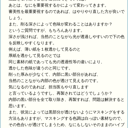
あとは、なにを重要視するかによって変わってきます。
審美性を最重要視するのであれば、はやりやり直した方が良いで
しょう。
また、削る深さによって色味が変わることはありますか？
というご質問ですが、もちろんあります。
深さが浅ければ、当然のことながら光が透過しやすいので下の色
を反映しやすくなります。
例えば、薄い紙を１枚透かして見るのと
厚紙を透かして見るのとでは
同じ素材の紙であっても光の透過性等の違いにより、
透かした色味が違うのと同じです。
削った厚みが少なくて、内部に黒い部分があれば、
当然のことながら内部の色が透けて見えるのです。
気になるのであれば、担当医もやり直します
と言っているようですし、再製されてはどうでしょうか？
内部の黒い部分を全て取り除き、再製すれば、問題は解決すると
思います。
また、状況によっては黒部分が透けないようにマスキングをする
方法もありますが、マスキングする色調は白っぽい素材なので、
その色合いが透けてしまうため、なにもしないそのままのハイブ