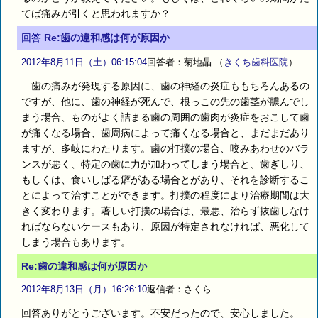
てば痛みが引くと思われますか？
回答
Re:歯の違和感は何が原因か
2012年8月11日（土）06:15:04
回答者：菊地晶
（
きくち歯科医院
）
歯の痛みが発現する原因に、歯の神経の炎症ももちろんあるの
ですが、他に、歯の神経が死んで、根っこの先の歯茎が膿んでし
まう場合、ものがよく詰まる歯の周囲の歯肉が炎症をおこして歯
が痛くなる場合、歯周病によって痛くなる場合と、まだまだあり
ますが、多岐にわたります。歯の打撲の場合、咬みあわせのバラ
ンスが悪く、特定の歯に力が加わってしまう場合と、歯ぎしり、
もしくは、食いしばる癖がある場合とがあり、それを診断するこ
とによって治すことができます。打撲の程度により治療期間は大
きく変わります。著しい打撲の場合は、最悪、治らず抜歯しなけ
ればならないケースもあり、原因が特定されなければ、悪化して
しまう場合もあります。
Re:歯の違和感は何が原因か
2012年8月13日（月）16:26:10
返信者：さくら
回答ありがとうございます。不安だったので、安心しました。