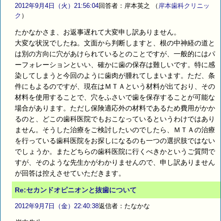
2012年9月4日（火）21:56:04
回答者：岸本英之
（
岸本歯科クリニッ
ク
）
たかなかさま、お返事遅れて大変申し訳ありません。
大変な状況でしたね。文面から判断しますと、根の中神経の道と
は別の方向に穴があけられているとのことですが、一般的にはパ
ーフォレーションといい、確かに歯の保存は難しいです。特に感
染してしまうと今回のように歯肉が腫れてしまいます。ただ、条
件にもよるのですが、現在はＭＴＡという材料が出ており、その
材料を使用することで、穴をふさいで歯を保存することが可能な
場合があります。ただし保険適応外の材料であるため費用がかか
るのと、どこの歯科医院でもおこなっているというわけではあり
ません。そうした治療をご検討したいのでしたら、ＭＴＡの治療
を行っている歯科医院をお探しになるのも一つの選択肢ではない
でしょうか。またどちらの歯科医院に行くべきかというご質問で
すが、そのような先生かがわかりませんので、申し訳ありません
が回答は控えさせていただきます。
Re:セカンドオピニオンと抜歯について
2012年9月7日（金）22:40:38
返信者：たなかな