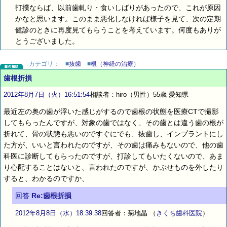
打撲ならば、以前歯軋り・食いしばりがあったので、これが原因
かなと思います。このまま悪化しなければ様子を見て、次の定期
健診のときに再度見てもらうことを考えています。何度もありが
とうございました。
カテゴリ：
■
抜歯
■
根（神経の治療）
歯根折損
2012年8月7日（火）16:51:54
相談者：hiro（男性）55歳 愛知県
最近左の奥の歯が浮いた感じがするので歯根の状態を医療CTで撮影
してもらったんですが、対象の歯ではなく、その歯とは違う歯の根が
折れて、骨の状態も悪いのですぐにでも、抜歯し、インプラントにし
た方が、いいと言われたのですが、その歯は痛みもないので、他の歯
科医に診断してもらったのですが、打診してもいたくないので、あま
り心配することはないと、言われたのですが、かぶせものを外したり
すると、わかるのですか、
回答
Re:歯根折損
2012年8月8日（水）18:39:38
回答者：菊地晶
（
きくち歯科医院
）