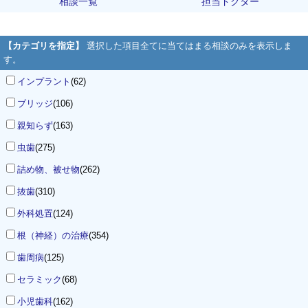
相談一覧
担当ドクター
【カテゴリを指定】
選択した項目全てに当てはまる相談のみを表示しま
す。
インプラント
(62)
ブリッジ
(106)
親知らず
(163)
虫歯
(275)
詰め物、被せ物
(262)
抜歯
(310)
外科処置
(124)
根（神経）の治療
(354)
歯周病
(125)
セラミック
(68)
小児歯科
(162)