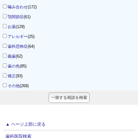
噛み合わせ
(172)
顎関節症
(61)
お薬
(129)
アレルギー
(25)
歯科恐怖症
(64)
義歯
(62)
歯の色
(85)
矯正
(93)
その他
(269)
▲ ページ上部に戻る
歯科医院検索