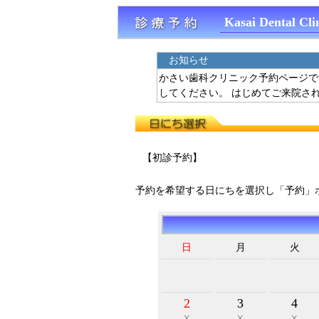
Kasai Dental Cli
お知らせ
かさい歯科クリニック予約ページで
してください。 はじめてご来院さ
【初診予約】
予約を希望する日にちを選択し「予約」
日
月
火
2
3
4