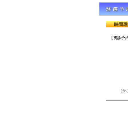
【初診予
【かさ